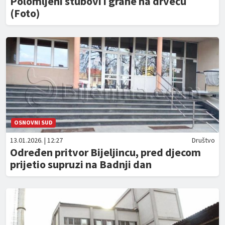
Polomljeni stubovi i grane na drveću
(Foto)
OSNOVNI SUD
13.01.2026. | 12:27
Društvo
Određen pritvor Bijeljincu, pred djecom
prijetio supruzi na Badnji dan