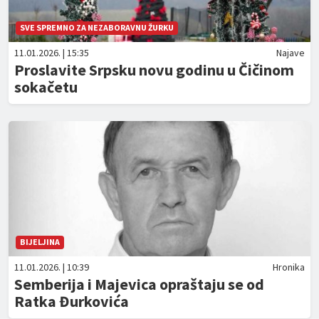
SVE SPREMNO ZA NEZABORAVNU ŽURKU
11.01.2026. | 15:35
Najave
Proslavite Srpsku novu godinu u Čičinom
sokačetu
BIJELJINA
11.01.2026. | 10:39
Hronika
Semberija i Majevica opraštaju se od
Ratka Đurkovića