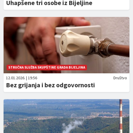
Uhapšene tri osobe iz Bijeljine
STRUČNA SLUŽBA SKUPŠTINE GRADA BIJELJINA
12.01.2026. | 19:56
Društvo
Bez grijanja i bez odgovornosti