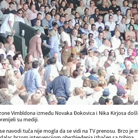
ezone Vimbldona između Novaka Ðokovica i Nika Kirjosa došl
enijeli su mediji.
 se navodi tuča nije mogla da se vidi na TV prenosu. Brzo je 
ledalac brzom intervencijom obezbjeđenja izbačen sa tribina.