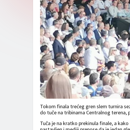
Tokom finala trećeg gren slem turnira s
do tuče na tribinama Centralnog terena, pr
Tuča je na kratko prekinula finale, a kako
nastavljen i mediji prenose da je jedan g