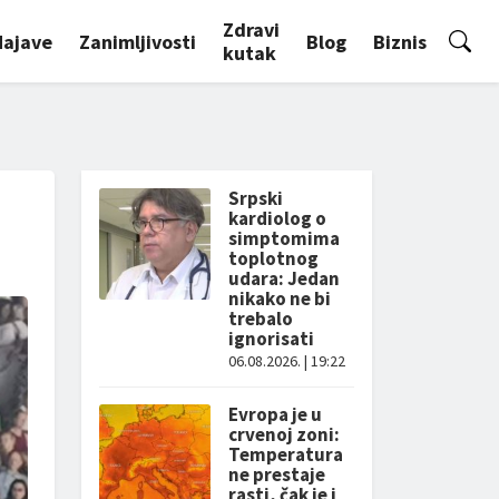
Zdravi
Najave
Zanimljivosti
Blog
Biznis
kutak
Srpski
kardiolog o
simptomima
toplotnog
udara: Jedan
nikako ne bi
trebalo
ignorisati
06.08.2026. | 19:22
Evropa je u
crvenoj zoni:
Temperatura
ne prestaje
rasti, čak je i