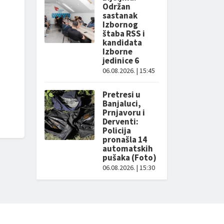
Održan
sastanak
Izbornog
štaba RSS i
kandidata
Izborne
jedinice 6
06.08.2026. | 15:45
Pretresi u
Banjaluci,
Prnjavoru i
Derventi:
Policija
pronašla 14
automatskih
pušaka (Foto)
06.08.2026. | 15:30