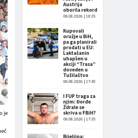
Austrija
oborila rekord
06.08.2026. | 18:35
Kupovali
oružje u BiH,
pa ga planirali
prodati u EU:
Laktašanin
uhapšen u
akciji “Trasa”
doveden u
Tužilaštvo
06.08.2026. | 17:45
I FUP traga za
njim: Đorđe
Ždrale se
o je
skriva u FBiH?
06.08.2026. | 17:35
meč
Bijeljina: