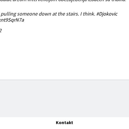
 pulling someone down at the stairs. I think.
#Djokovic
/xnt9SqrN7a
2
Kontakt