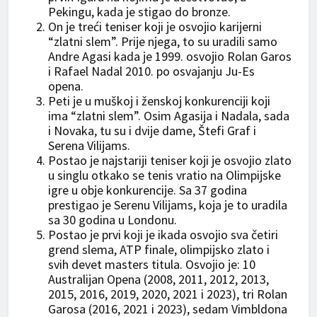
Pekingu, kada je stigao do bronze.
On je treći teniser koji je osvojio karijerni
“zlatni slem”. Prije njega, to su uradili samo
Andre Agasi kada je 1999. osvojio Rolan Garos
i Rafael Nadal 2010. po osvajanju Ju-Es
opena.
Peti je u muškoj i ženskoj konkurenciji koji
ima “zlatni slem”. Osim Agasija i Nadala, sada
i Novaka, tu su i dvije dame, Štefi Graf i
Serena Vilijams.
Postao je najstariji teniser koji je osvojio zlato
u singlu otkako se tenis vratio na Olimpijske
igre u obje konkurencije. Sa 37 godina
prestigao je Serenu Vilijams, koja je to uradila
sa 30 godina u Londonu.
Postao je prvi koji je ikada osvojio sva četiri
grend slema, ATP finale, olimpijsko zlato i
svih devet masters titula. Osvojio je: 10
Australijan Opena (2008, 2011, 2012, 2013,
2015, 2016, 2019, 2020, 2021 i 2023), tri Rolan
Garosa (2016, 2021 i 2023), sedam Vimbldona