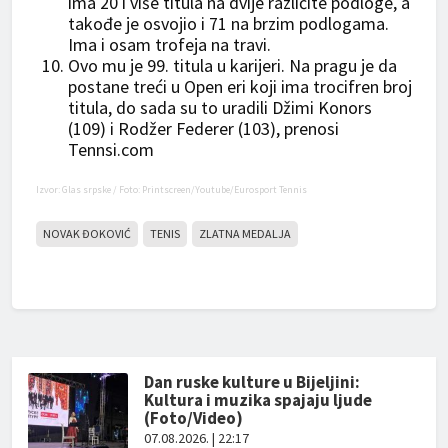
ima 20 i više titula na dvije različite podloge, a
takođe je osvojio i 71 na brzim podlogama.
Ima i osam trofeja na travi.
Ovo mu je 99. titula u karijeri. Na pragu je da
postane treći u Open eri koji ima trocifren broj
titula, do sada su to uradili Džimi Konors
(109) i Rodžer Federer (103), prenosi
Tennsi.com
Izvor: Glas srpske / Foto: Printscreen/Youtube/Eurosport Tennis
NOVAK ĐOKOVIĆ
TENIS
ZLATNA MEDALJA
Dan ruske kulture u Bijeljini:
Kultura i muzika spajaju ljude
(Foto/Video)
07.08.2026. | 22:17