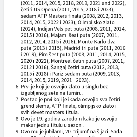
(2011, 2014, 2015, 2018, 2019, 2021 and 2022),
četiri US Opena (2011, 2015, 2018 i 2023),
sedam ATP Masters finala (2008, 2012, 2013,
2014, 2015, 2022 i 2023), Olimpijsko zlato
(2024), Indijan Vels pet puta (2008, 2011, 2014,
2015 i 2016), Majami šest puta (2007, 2011,
2012, 2014, 2015 i 2016), Monte Karlo dva
puta (2013 i 2015), Madrid tri puta (2011, 2016
i 2019), Rim šest puta (2008, 2011, 2014, 2015,
2020 i 2022), Montreal četiri puta (2007, 2011,
2012 i 2016), Šangaj četiri puta (2012, 2013,
2015 i 2018) i Pariz sedam puta (2009, 2013,
2014, 2015, 2019, 2021 i 2023).
Prvi je koji je osvojio zlato u singlu bez
izgubljenog seta na turniru.
Postao je prvi koji je ikada osvojio sva četiri
grend slema, ATP finale, olimpijsko zlato i
svih devet masters titula.
Ovo je 19. godina zaredom kako je osvojio
makar jednu titulu u sezoni.
Ovo mu je jubilarni, 20. trijumf na šljaci. Sada