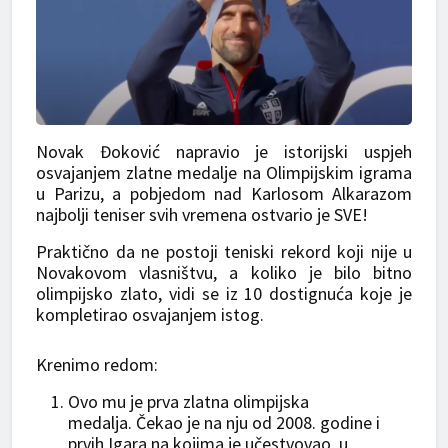
Novak Đoković napravio je istorijski uspjeh
osvajanjem zlatne medalje na Olimpijskim igrama
u Parizu, a pobjedom nad Karlosom Alkarazom
najbolji teniser svih vremena ostvario je SVE!
Praktično da ne postoji teniski rekord koji nije u
Novakovom vlasništvu, a koliko je bilo bitno
olimpijsko zlato, vidi se iz 10 dostignuća koje je
kompletirao osvajanjem istog.
Krenimo redom:
Ovo mu je prva zlatna olimpijska
medalja. Čekao je na nju od 2008. godine i
prvih Igara na kojima je učestvovao, u