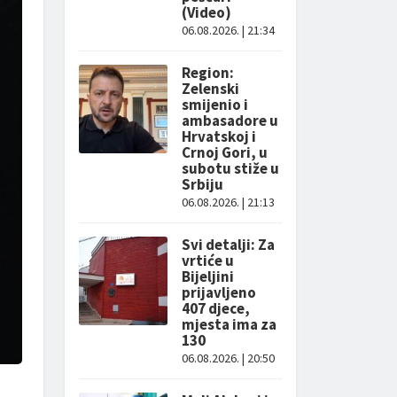
(Video)
06.08.2026. | 21:34
Region:
Zelenski
smijenio i
ambasadore u
Hrvatskoj i
Crnoj Gori, u
subotu stiže u
Srbiju
06.08.2026. | 21:13
Svi detalji: Za
vrtiće u
Bijeljini
prijavljeno
407 djece,
mjesta ima za
130
06.08.2026. | 20:50