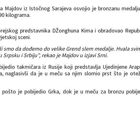
a Majdov iz Istočnog Sarajeva osvojio je bronzanu medalj
90 kilograma.
orejskog predstavnika DŽonghuna Kima i obradovao Repub
jetskoj sceni.
eli smo da dođemo do velike Grend slem medalje. Hvala svi
 Srpsku i Srbiju”, rekao je Majdov u izjavi Srni.
edio takmičara iz Rusije koji predstavlja Ujedinjene Ara
a, naglasivši da je u meču sa njim slomio prst što je ote
 pošto je pobijedio Grka, dok je u meču za bronzu pobij