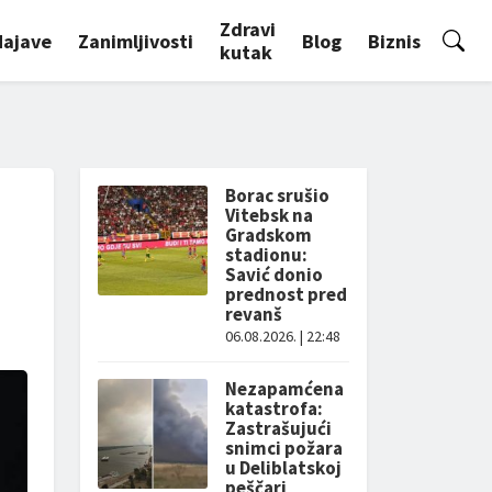
Zdravi
Najave
Zanimljivosti
Blog
Biznis
kutak
Borac srušio
Vitebsk na
Gradskom
stadionu:
Savić donio
prednost pred
revanš
06.08.2026. | 22:48
Nezapamćena
katastrofa:
Zastrašujući
snimci požara
u Deliblatskoj
peščari