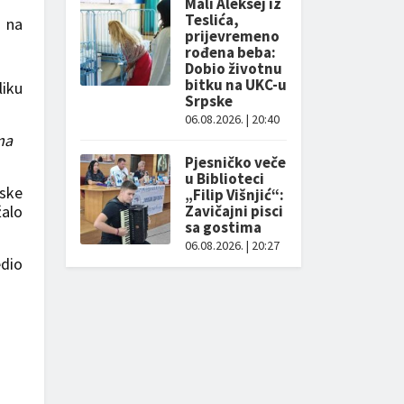
Mali Aleksej iz
Teslića,
u na
prijevremeno
rođena beba:
Dobio životnu
bitku na UKC-u
liku
Srpske
06.08.2026. | 20:40
ma
Pjesničko veče
u Biblioteci
pske
„Filip Višnjić“:
žalo
Zavičajni pisci
sa gostima
06.08.2026. | 20:27
edio