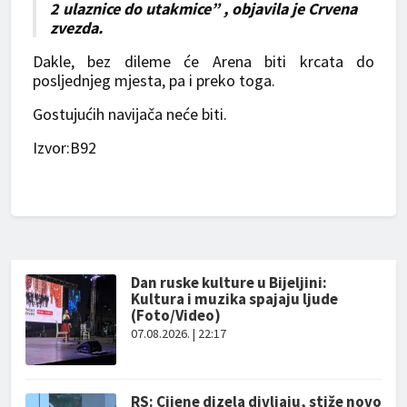
2 ulaznice do utakmice” , objavila je Crvena
zvezda.
Dakle, bez dileme će Arena biti krcata do
posljednjeg mjesta, pa i preko toga.
Gostujućih navijača neće biti.
Izvor:B92
Dan ruske kulture u Bijeljini:
Kultura i muzika spajaju ljude
(Foto/Video)
07.08.2026. | 22:17
RS: Cijene dizela divljaju, stiže novo