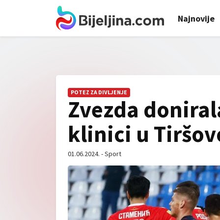
Najnovije
POTEZ ZA DIVLJENJE
Zvezda doniral
klinici u Tiršov
01.06.2024. - Sport