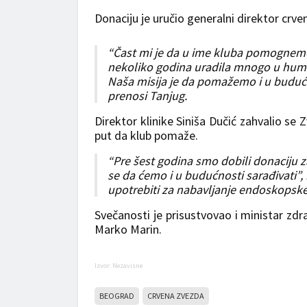
Donaciju je uručio generalni direktor crve
“Čast mi je da u ime kluba pomognemo 
nekoliko godina uradila mnogo u humani
Naša misija je da pomažemo i u budućno
prenosi Tanjug.
Direktor klinike Siniša Dučić zahvalio se 
put da klub pomaže.
“Pre šest godina smo dobili donaciju
se da ćemo i u budućnosti sarađivati”, 
upotrebiti za nabavljanje endoskopske
Svečanosti je prisustvovao i ministar zdra
Marko Marin.
Izvor: Nezavisne
BEOGRAD
CRVENA ZVEZDA