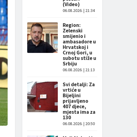
(Video)
06.08.2026. | 21:34
Region:
Zelenski
smijenio i
ambasadore u
Hrvatskoj i
Crnoj Gori, u
subotu stiže u
Srbiju
06.08.2026. | 21:13
Svi detalji: Za
vrtiće u
Bijeljini
prijavljeno
407 djece,
mjesta ima za
130
06.08.2026. | 20:50