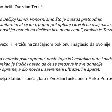
no-belih Zvezdan Terzić.
Dečijoj klinici. Ponosni smo što je Zvezda prethodnih
tarnim akcijama, poput prikupljanja krvi ili na ovaj način.
sti jer osmeh na dečijem licu nema cenu”, istakao je Terzi
Zvezdi i Terziću na značajnom poklonu i naglasio da ovo nije 
 za endoskopsku opremu, posle toga još nekoliko puta i na
rekao je Dučić i naveo da će se sredstva iz ove donacije
 opreme, a dio novca u savremeni ultrazvučni aparat.
vlja Zlatibor Lončar, kao i Zvezdini funkcioneri Mirko Petrov