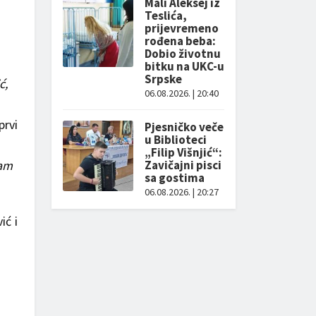
Mali Aleksej iz
Teslića,
prijevremeno
rođena beba:
Dobio životnu
bitku na UKC-u
Srpske
ć,
06.08.2026. | 20:40
prvi
Pjesničko veče
u Biblioteci
„Filip Višnjić“:
dam
Zavičajni pisci
sa gostima
06.08.2026. | 20:27
ić i