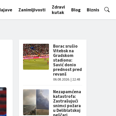
Zdravi
Najave
Zanimljivosti
Blog
Biznis
kutak
Borac srušio
Vitebsk na
Gradskom
stadionu:
Savić donio
prednost pred
revanš
06.08.2026. | 22:48
Nezapamćena
katastrofa:
Zastrašujući
snimci požara
u Deliblatskoj
peščari