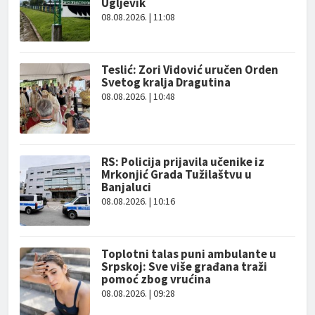
Ugljevik
08.08.2026. | 11:08
Teslić: Zori Vidović uručen Orden
Svetog kralja Dragutina
08.08.2026. | 10:48
RS: Policija prijavila učenike iz
Mrkonjić Grada Tužilaštvu u
Banjaluci
08.08.2026. | 10:16
Toplotni talas puni ambulante u
Srpskoj: Sve više građana traži
pomoć zbog vrućina
08.08.2026. | 09:28