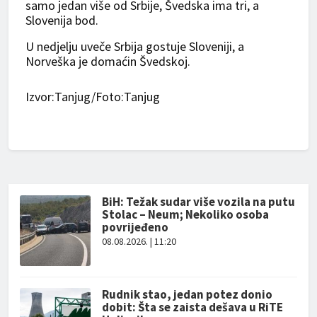
samo jedan više od Srbije, Švedska ima tri, a
Slovenija bod.
U nedjelju uveče Srbija gostuje Sloveniji, a
Norveška je domaćin Švedskoj.
Izvor:Tanjug/Foto:Tanjug
BiH: Težak sudar više vozila na putu
Stolac – Neum; Nekoliko osoba
povrijeđeno
08.08.2026. | 11:20
Rudnik stao, jedan potez donio
dobit: Šta se zaista dešava u RiTE