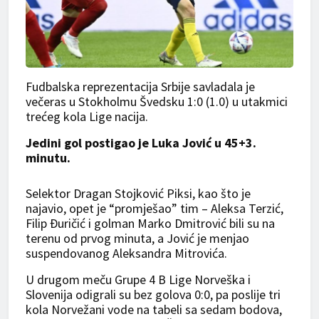
Fudbalska reprezentacija Srbije savladala je
večeras u Stokholmu Švedsku 1:0 (1.0) u utakmici
trećeg kola Lige nacija.
Jedini gol postigao je Luka Jović u 45+3.
minutu.
Selektor Dragan Stojković Piksi, kao što je
najavio, opet je “promješao” tim – Aleksa Terzić,
Filip Ðuričić i golman Marko Dmitrović bili su na
terenu od prvog minuta, a Jović je menjao
suspendovanog Aleksandra Mitrovića.
U drugom meču Grupe 4 B Lige Norveška i
Slovenija odigrali su bez golova 0:0, pa poslije tri
kola Norvežani vode na tabeli sa sedam bodova,