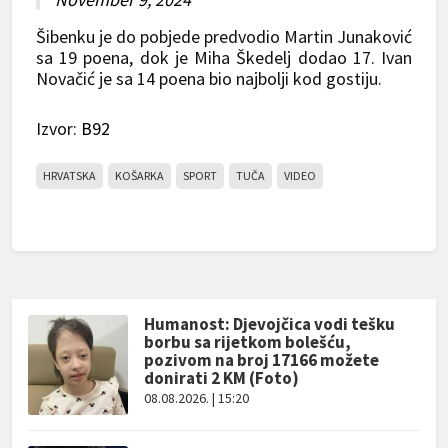
Šibenku je do pobjede predvodio Martin Junaković
sa 19 poena, dok je Miha Škedelj dodao 17. Ivan
Novačić je sa 14 poena bio najbolji kod gostiju.
Izvor:
B92
HRVATSKA
KOŠARKA
SPORT
TUČA
VIDEO
Humanost: Djevojčica vodi tešku
borbu sa rijetkom bolešću,
pozivom na broj 17166 možete
donirati 2 KM (Foto)
08.08.2026. | 15:20