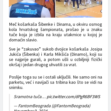
Meč košarkaša Šibenke i Dinama, u okviru osmog
kola hrvatskog šampionata, prošao je u znaku
tuče koja je izbila na kraju utakmice u kojoj je
domaćin slavio.
Sve je “zakuvao” sukob dvojice košarkaša Josipa
Jukića (Šibenka) i Karla Mikšića (Dinamo), koji su
se najprije gurali, a potom ušli u ozbiljniji fizički
okršaj i jedan drugog uhvatili za vrat.
Poslije toga su se i ostali uključili. Ne samo oni na
parketu, već i navijači sa tribina kao što se vidi na
snimku.
Sramotna tuča…
pic.twitter.com/dPgR6BF3WS
— FantomBeograda (@FantomBeograda)
November 9, 2024