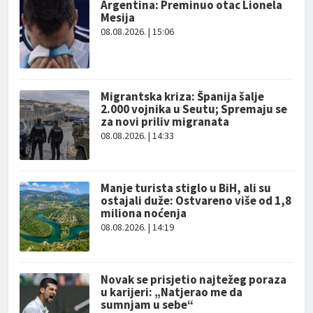
Argentina: Preminuo otac Lionela
Mesija
08.08.2026. | 15:06
Migrantska kriza: Španija šalje
2.000 vojnika u Seutu; Spremaju se
za novi priliv migranata
08.08.2026. | 14:33
Manje turista stiglo u BiH, ali su
ostajali duže: Ostvareno više od 1,8
miliona noćenja
08.08.2026. | 14:19
Novak se prisjetio najtežeg poraza
u karijeri: „Natjerao me da
sumnjam u sebe“