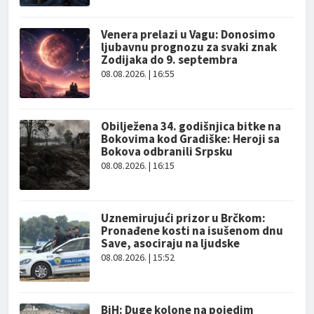
Venera prelazi u Vagu: Donosimo
ljubavnu prognozu za svaki znak
Zodijaka do 9. septembra
08.08.2026. | 16:55
Obilježena 34. godišnjica bitke na
Bokovima kod Gradiške: Heroji sa
Bokova odbranili Srpsku
08.08.2026. | 16:15
Uznemirujući prizor u Brčkom:
Pronađene kosti na isušenom dnu
Save, asociraju na ljudske
08.08.2026. | 15:52
BiH: Duge kolone na pojedim