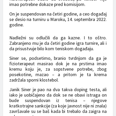
imao potrebne dokaze pred komisijom.
On je suspendovan na četiri godine, a ceo događaj
se desio na turniru u Maroku, 14. septembra 2022.
godine.
Nadležni su odlučili da ga kazne. I to oštro.
Zabranjeno mu je da četiri godine igra turnire, ali i
da prisustvuje bilo kom teniskom događaju.
Siner se, podsetimo, branio tvrdnjom da ga je
fizioterapeut masirao dok je na prstima imao
kremu koju je, za sopstvene potrebe, zbog
posekotine, mazao – a pritom je ta krema
zadržala sporni klostebol.
Janik Siner je pao na dva takva doping testa, ali
iako je uobičajeno da dok se ne obavi istraga on
bude suspendovan iz tenisa – njegove
kratkotrajne sankcije (za koje javnost nije ni znala)
završavale su se baš kada bi trebalo da zaigra na