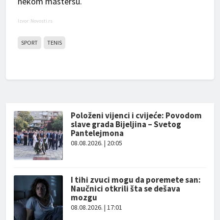
nekom mastersu.
Izvor: Novosti.rs
SPORT
TENIS
Položeni vijenci i cvijeće: Povodom
slave grada Bijeljina – Svetog
Pantelejmona
08.08.2026. | 20:05
I tihi zvuci mogu da poremete san:
Naučnici otkrili šta se dešava
mozgu
08.08.2026. | 17:01