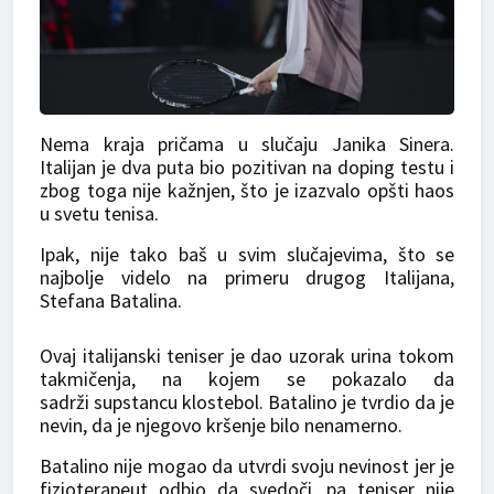
Nema kraja pričama u slučaju Janika Sinera.
Italijan je dva puta bio pozitivan na doping testu i
zbog toga nije kažnjen, što je izazvalo opšti haos
u svetu tenisa.
Ipak, nije tako baš u svim slučajevima, što se
najbolje videlo na primeru drugog Italijana,
Stefana Batalina.
Ovaj italijanski teniser je dao uzorak urina tokom
takmičenja, na kojem se pokazalo da
sadrži supstancu klostebol. Batalino je tvrdio da je
nevin, da je njegovo kršenje bilo nenamerno.
Batalino nije mogao da utvrdi svoju nevinost jer je
fizioterapeut odbio da svedoči, pa teniser nije