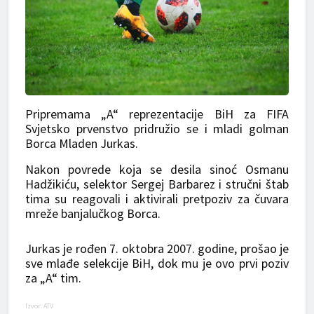
Pripremama „A“ reprezentacije BiH za FIFA
Svjetsko prvenstvo pridružio se i mladi golman
Borca Mladen Jurkas.
Nakon povrede koja se desila sinoć Osmanu
Hadžikiću, selektor Sergej Barbarez i stručni štab
tima su reagovali i aktivirali pretpoziv za čuvara
mreže banjalučkog Borca.
Jurkas je rođen 7. oktobra 2007. godine, prošao je
sve mlađe selekcije BiH, dok mu je ovo prvi poziv
za „A“ tim.
Izvor: ATV