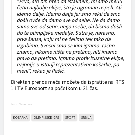
“Prvo, što bih hteo da istaknem, mi smo među
četiri najbolje ekipe, što je ogroman uspeh. Ali
idemo dalje. Idemo dalje jer smo rekli da smo
došli ovde da damo sve od sebe. Ne da damo
samo sve od sebe, nego i sebe, da bismo došli
do te olimpijske medalje. Sutra je, naravno,
prva šansa, koju mi ne želimo tek tako da
izgubimo. Svesni smo sa kim igramo, tačno
znamo, nikome ništa ne pretimo, niti imamo
pravo da pretimo. Igramo protiv izuzetne ekipe,
najbolje u istoriji reprezentativne košarke, po
meni”, rekao je Pešić.
Direktan prenos meča možete da ispratite na RTS
1 i TV Eurosport sa početkom u 21 čas.
Izvor: Nezavisne
KOŠARKA
OLIMPIJSKE IGRE
SPORT
SRBIJA