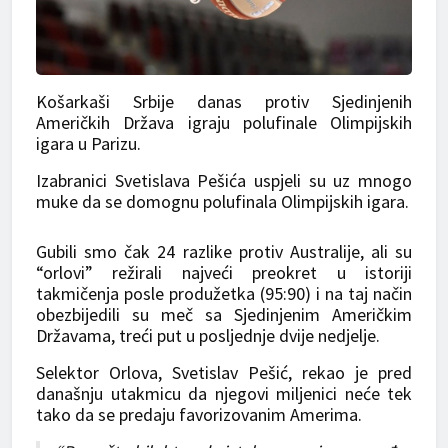
Košarkaši Srbije danas protiv Sjedinjenih
Američkih Država igraju polufinale Olimpijskih
igara u Parizu.
Izabranici Svetislava Pešića uspjeli su uz mnogo
muke da se domognu polufinala Olimpijskih igara.
Gubili smo čak 24 razlike protiv Australije, ali su
“orlovi” režirali najveći preokret u istoriji
takmičenja posle produžetka (95:90) i na taj način
obezbijedili su meč sa Sjedinjenim Američkim
Državama, treći put u posljednje dvije nedjelje.
Selektor Orlova, Svetislav Pešić, rekao je pred
današnju utakmicu da njegovi miljenici neće tek
tako da se predaju favorizovanim Amerima.