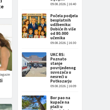
i
09.08.2026. | 16:40
te
Počela podjela
besplatnih
udžbenika:
Dobiće ih više
od 80.000
učenika
09.08.2026. | 16:30
UKC RS:
Poznato
stanje
povrijeđenog
suvozača u
agazin
nesreći u
ti
Potkozarju
09.08.2026. | 16:09
Bor pao na
kupače na
plaži u