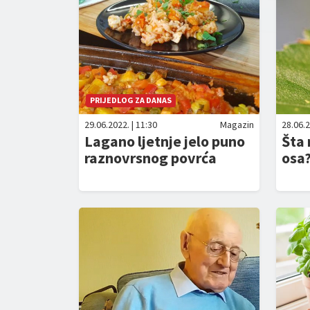
PRIJEDLOG ZA DANAS
29.06.2022. | 11:30
Magazin
28.06.2
Lagano ljetnje jelo puno
Šta 
raznovrsnog povrća
osa