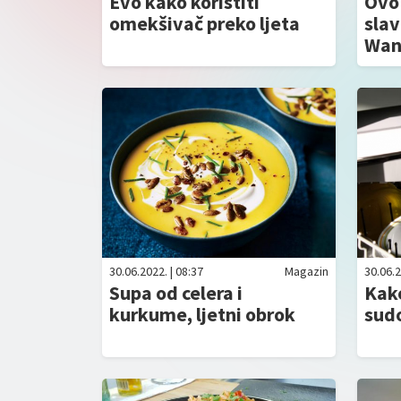
Evo kako koristiti
Ovo 
omekšivač preko ljeta
slav
Wa
30.06.2022. | 08:37
Magazin
30.06.2
Supa od celera i
Kako
kurkume, ljetni obrok
sud