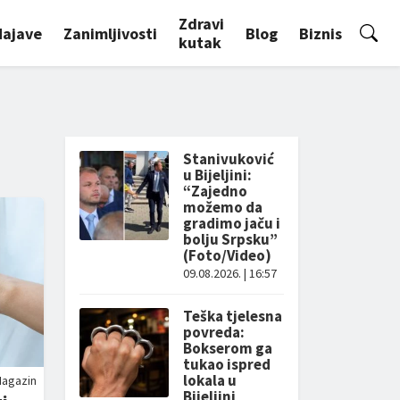
Zdravi
Najave
Zanimljivosti
Blog
Biznis
kutak
Stanivuković
u Bijeljini:
“Zajedno
možemo da
gradimo jaču i
bolju Srpsku”
(Foto/Video)
09.08.2026. | 16:57
Teška tjelesna
povreda:
Bokserom ga
tukao ispred
lokala u
agazin
Bijeljini