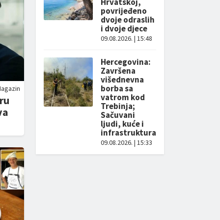
Hrvatskoj,
povrijeđeno
dvoje odraslih
i dvoje djece
09.08.2026. | 15:48
Hercegovina:
Završena
višednevna
borba sa
agazin
vatrom kod
ru
Trebinja;
va
Sačuvani
ljudi, kuće i
infrastruktura
09.08.2026. | 15:33