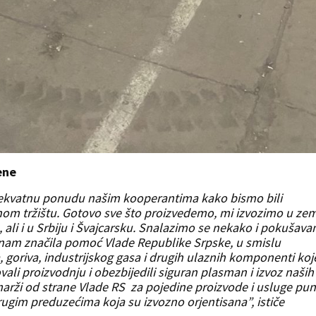
jene
dekvatnu ponudu našim kooperantima kako bismo bili
om tržištu. Gotovo sve što proizvedemo, mi izvozimo u zem
 ali i u Srbiju i Švajcarsku. Snalazimo se nekako i pokušav
i nam značila pomoć Vlade Republike Srpske, u smislu
, goriva, industrijskog gasa i drugih ulaznih komponenti koj
i proizvodnju i obezbijedili siguran plasman i izvoz naših
arži od strane Vlade RS za pojedine proizvode i usluge pu
rugim preduzećima koja su izvozno orjentisana”, ističe