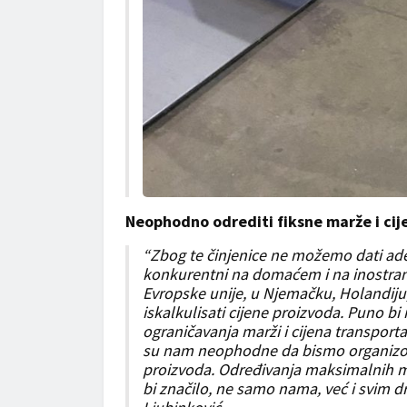
Neophodno odrediti fiksne marže i ci
“Zbog te činjenice ne možemo dati a
konkurentni na domaćem i na inostran
Evropske unije, u Njemačku, Holandiju,
iskalkulisati cijene proizvoda. Puno b
ograničavanja marži i cijena transporta
su nam neophodne da bismo organizoval
proizvoda. Određivanja maksimalnih m
bi značilo, ne samo nama, već i svim d