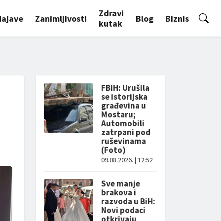
Zdravi
Najave
Zanimljivosti
Blog
Biznis
kutak
FBiH: Urušila
se istorijska
građevina u
Mostaru;
Automobili
zatrpani pod
ruševinama
(Foto)
09.08.2026. | 12:52
Sve manje
brakova i
razvoda u BiH:
Novi podaci
otkrivaju