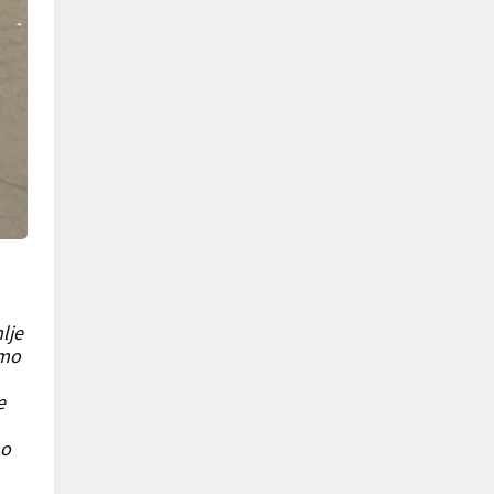
lje
amo
e
no