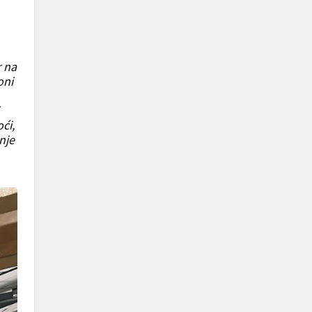
r na
oni
ći,
nje