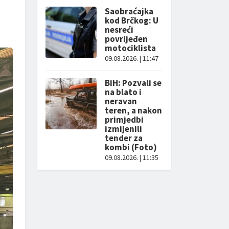
Saobraćajka
kod Brčkog: U
nesreći
povrijeđen
motociklista
09.08.2026. | 11:47
BiH: Pozvali se
na blato i
neravan
teren, a nakon
primjedbi
izmijenili
tender za
kombi (Foto)
09.08.2026. | 11:35