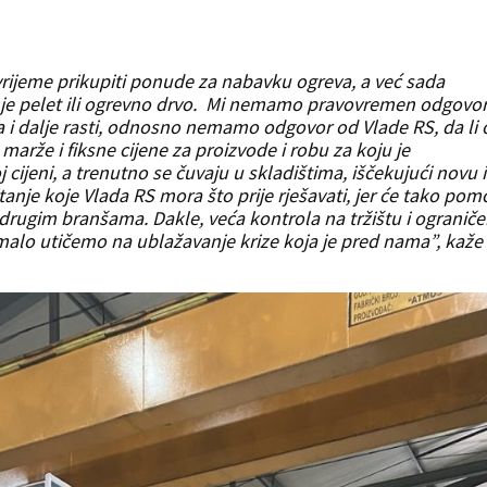
vrijeme prikupiti ponude za nabavku ogreva, a već sada
o je pelet ili ogrevno drvo. Mi nemamo pravovremen odgovo
eva i dalje rasti, odnosno nemamo odgovor od Vlade RS, da li 
marže i fiksne cijene za proizvode i robu za koju je
 cijeni, a trenutno se čuvaju u skladištima, iščekujući novu i
tanje koje Vlada RS mora što prije rješavati, jer će tako pomo
ugim branšama. Dakle, veća kontrola na tržištu i ograniče
alo utičemo na ublažavanje krize koja je pred nama”, kaže