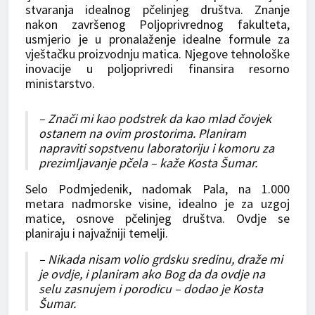
stvaranja idealnog pčelinjeg društva. Znanje
nakon završenog Poljoprivrednog fakulteta,
usmjerio je u pronalaženje idealne formule za
vještačku proizvodnju matica. Njegove tehnološke
inovacije u poljoprivredi finansira resorno
ministarstvo.
– Znači mi kao podstrek da kao mlad čovjek
ostanem na ovim prostorima. Planiram
napraviti sopstvenu laboratoriju i komoru za
prezimljavanje pčela – kaže Kosta Šumar.
Selo Podmjedenik, nadomak Pala, na 1.000
metara nadmorske visine, idealno je za uzgoj
matice, osnove pčelinjeg društva. Ovdje se
planiraju i najvažniji temelji.
– Nikada nisam volio grdsku sredinu, draže mi
je ovdje, i planiram ako Bog da da ovdje na
selu zasnujem i porodicu – dodao je Kosta
Šumar.