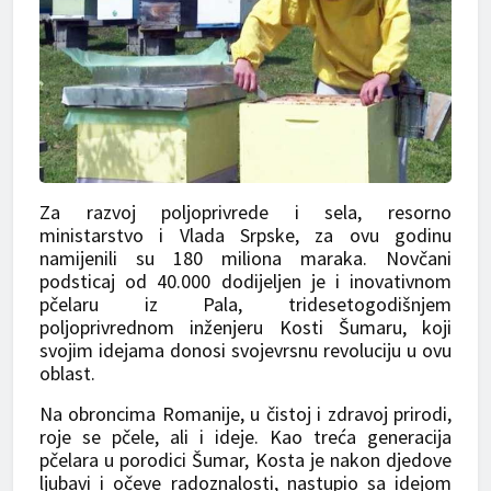
Za razvoj poljoprivrede i sela, resorno
ministarstvo i Vlada Srpske, za ovu godinu
namijenili su 180 miliona maraka. Novčani
podsticaj od 40.000 dodijeljen je i inovativnom
pčelaru iz Pala, tridesetogodišnjem
poljoprivrednom inženjeru Kosti Šumaru, koji
svojim idejama donosi svojevrsnu revoluciju u ovu
oblast.
Na obroncima Romanije, u čistoj i zdravoj prirodi,
roje se pčele, ali i ideje. Kao treća generacija
pčelara u porodici Šumar, Kosta je nakon djedove
ljubavi i očeve radoznalosti, nastupio sa idejom