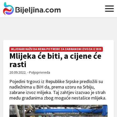
MLJEKARI KAŽU DA NEMA POTREBE ZA ZABRANOM IZVOZA IZ BIH
Mlijeka će biti, a cijene će
rasti
20.09.2022. - Poljoprivreda
Pojedini trgovci iz Republike Srpske predložili su
nadležnima u BiH da, prema uzoru na Srbiju,
zabrane izvoz mlijeka. Taj zahtjev izazvao je strah
među građanima zbog moguće nestašice mlijeka.