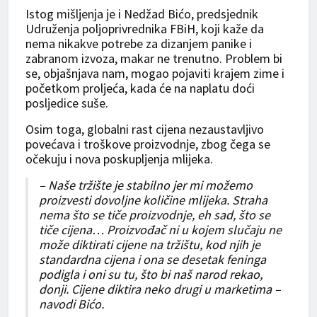
Istog mišljenja je i Nedžad Bićo, predsjednik
Udruženja poljoprivrednika FBiH, koji kaže da
nema nikakve potrebe za dizanjem panike i
zabranom izvoza, makar ne trenutno. Problem bi
se, objašnjava nam, mogao pojaviti krajem zime i
početkom proljeća, kada će na naplatu doći
posljedice suše.
Osim toga, globalni rast cijena nezaustavljivo
povećava i troškove proizvodnje, zbog čega se
očekuju i nova poskupljenja mlijeka.
– Naše tržište je stabilno jer mi možemo
proizvesti dovoljne količine mlijeka. Straha
nema što se tiče proizvodnje, eh sad, što se
tiče cijena… Proizvođač ni u kojem slučaju ne
može diktirati cijene na tržištu, kod njih je
standardna cijena i ona se desetak feninga
podigla i oni su tu, što bi naš narod rekao,
donji. Cijene diktira neko drugi u marketima –
navodi Bićo.