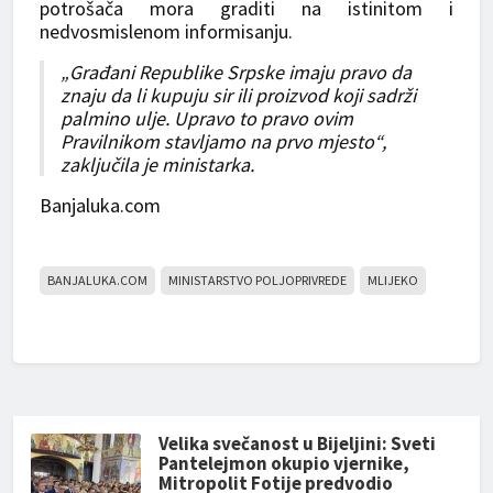
potrošača mora graditi na istinitom i
nedvosmislenom informisanju.
„Građani Republike Srpske imaju pravo da
znaju da li kupuju sir ili proizvod koji sadrži
palmino ulje. Upravo to pravo ovim
Pravilnikom stavljamo na prvo mjesto“,
zaključila je ministarka.
Banjaluka.com
BANJALUKA.COM
MINISTARSTVO POLJOPRIVREDE
MLIJEKO
Velika svečanost u Bijeljini: Sveti
Pantelejmon okupio vjernike,
Mitropolit Fotije predvodio