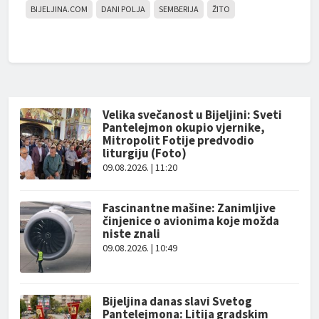
BIJELJINA.COM
DANI POLJA
SEMBERIJA
ŽITO
Velika svečanost u Bijeljini: Sveti
Pantelejmon okupio vjernike,
Mitropolit Fotije predvodio
liturgiju (Foto)
09.08.2026. | 11:20
Fascinantne mašine: Zanimljive
činjenice o avionima koje možda
niste znali
09.08.2026. | 10:49
Bijeljina danas slavi Svetog
Pantelejmona: Litija gradskim