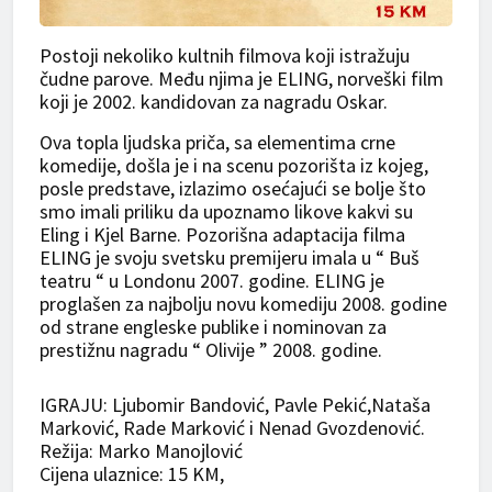
Postoji nekoliko kultnih filmova koji istražuju
čudne parove. Među njima je ELING, norveški film
koji je 2002. kandidovan za nagradu Oskar.
Ova topla ljudska priča, sa elementima crne
komedije, došla je i na scenu pozorišta iz kojeg,
posle predstave, izlazimo osećajući se bolje što
smo imali priliku da upoznamo likove kakvi su
Eling i Kjel Barne. Pozorišna adaptacija filma
ELING je svoju svetsku premijeru imala u “ Buš
teatru “ u Londonu 2007. godine. ELING je
proglašen za najbolju novu komediju 2008. godine
od strane engleske publike i nominovan za
prestižnu nagradu “ Olivije ” 2008. godine.
IGRAJU: Ljubomir Bandović, Pavle Pekić,Nataša
Marković, Rade Marković i Nenad Gvozdenović.
Režija: Marko Manojlović
Cijena ulaznice: 15 KM,