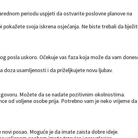
rednom periodu uspjeti da ostvarite poslovne planove na
 pokažete svoja iskrena osjećanja. Ne biste trebali da bježit
vog posla uskoro. Očekuje vas faza koja može da vam dones
 doza usamljenosti i da priželjkujete novu ljubav.
govoru. Možete da se nadate pozitivnim okolnostima.
ce od voljene osobe prija. Potrebno vam je neko vrijeme da
novi posao. Moguće je da imate zaista dobre ideje.