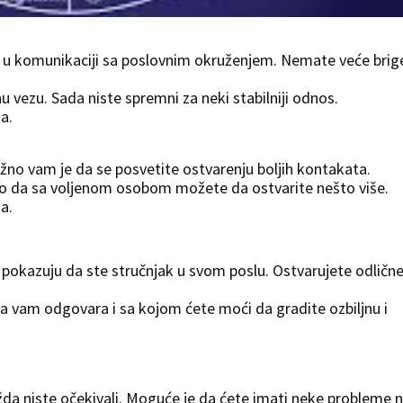
u komunikaciji sa poslovnim okruženjem. Nemate veće brig
vezu. Sada niste spremni za neki stabilniji odnos.
a.
ažno vam je da se posvetite ostvarenju boljih kontakata.
o da sa voljenom osobom možete da ostvarite nešto više.
a.
 pokazuju da ste stručnjak u svom poslu. Ostvarujete odličn
ja vam odgovara i sa kojom ćete moći da gradite ozbiljnu i
a niste očekivali. Moguće je da ćete imati neke probleme 