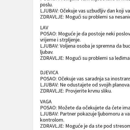
poslu.
LJUBAV: Očekuje vas uzbudljiv dan koji 
ZDRAVLJE: Mogući su problemi sa nesan
LAV
POSAO: Moguće je da postoje neki poslovn
vrijeme i strpljenje.
LJUBAV: Voljena osoba je spremna da bude
ljubav.
ZDRAVLJE: Mogući su problemi sa leđima
DJEVICA
POSAO: Očekuje vas saradnja sa inostra
LJUBAV: Ne odustajete od svojih planova. 
ZDRAVLJE: Provjerite krvnu sliku.
VAGA
POSAO: Možete da očekujete da ćete imat
LJUBAV: Partner pokazuje ljubomoru a vam
kontrolom.
ZDRAVLJE: Moguće je da ste pod streso