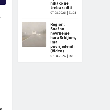
nikako ne
treba raditi
07.08.2026. | 21:03
e
Region:
Snažno
nevrijeme
hara Srbijom,
ima
povrijeđenih
(Video)
07.08.2026. | 20:31
e
na