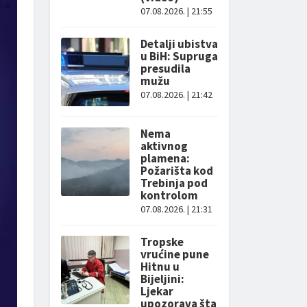
07.08.2026. | 21:55
Detalji ubistva
u BiH: Supruga
presudila
mužu
07.08.2026. | 21:42
Nema
aktivnog
plamena:
Požarišta kod
Trebinja pod
kontrolom
07.08.2026. | 21:31
Tropske
vrućine pune
Hitnu u
Bijeljini:
Ljekar
upozorava šta