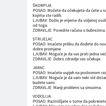
ŠKORPIJA
POSAO: Možete da očekujete da ćete u na
kojima ste radili.
LJUBAV: Došlo je vrijeme da voljenoj osobi
od toga.
ZDRAVLJE: Povedite računa o bubrezima.
STRIJELAC
POSAO: Imaćete priliku da dođete do no
dobre promjene.
LJUBAV: Moguće je da vas prati jedna veća
ZDRAVLJE: Dobro zdravlje vas očekuje.
JARAC
POSAO: Imaćete uspjeh na poslovnom raz
LJUBAV: Moguće je da vam neki vid distan
budete sami.
ZDRAVLJE: Manji problemi sa sinusima.
VODOLIJA
POSAO: Razmišljate o tome da pokrenete 