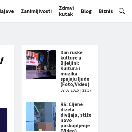
Zdravi
Najave
Zanimljivosti
Blog
Biznis
kutak
Dan ruske
v
kulture u
Bijeljini:
Kultura i
muzika
spajaju ljude
(Foto/Video)
07.08.2026. | 22:17
RS: Cijene
dizela
divljaju, stiže
novo
poskupljenje
(Video)