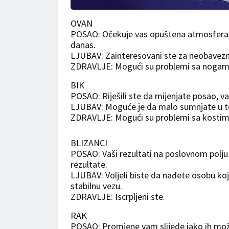
OVAN
POSAO: Očekuje vas opuštena atmosfera 
danas.
LJUBAV: Zainteresovani ste za neobaveznu 
ZDRAVLJE: Mogući su problemi sa nogam
BIK
POSAO: Riješili ste da mijenjate posao, v
LJUBAV: Moguće je da malo sumnjate u t
ZDRAVLJE: Mogući su problemi sa kostim
BLIZANCI
POSAO: Vaši rezultati na poslovnom polju
rezultate.
LJUBAV: Voljeli biste da nađete osobu ko
stabilnu vezu.
ZDRAVLJE: Iscrpljeni ste.
RAK
POSAO: Promjene vam slijede iako ih možd