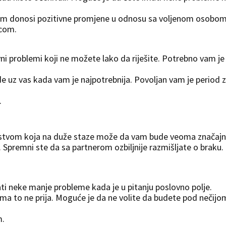
vam donosi pozitivne promjene u odnosu sa voljenom osobom
icom.
i problemi koji ne možete lako da riješite. Potrebno vam je
 uz vas kada vam je najpotrebnija. Povoljan vam je period 
.
nstvom koja na duže staze može da vam bude veoma značajn
Spremni ste da sa partnerom ozbiljnije razmišljate o braku.
i neke manje probleme kada je u pitanju poslovno polje.
a to ne prija. Moguće je da ne volite da budete pod nečijo
m.