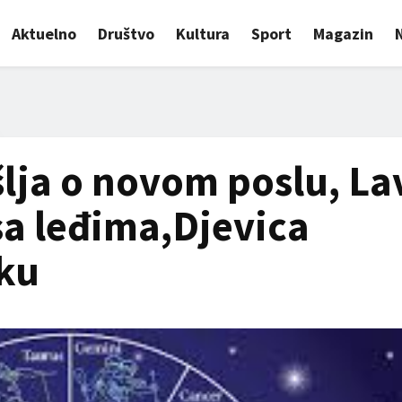
Aktuelno
Društvo
Kultura
Sport
Magazin
šlja o novom poslu, La
a leđima,Djevica
aku