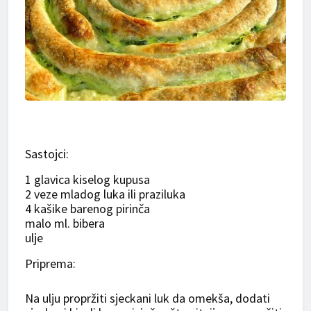
Sastojci:
1 glavica kiselog kupusa
2 veze mladog luka ili praziluka
4 kašike barenog pirinča
malo ml. bibera
ulje
Priprema:
Na ulju propržiti sjeckani luk da omekša, dodati