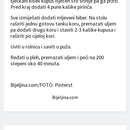
sjeckani kiseli kupus isječen što sitnije pa ga pržiti.
Pred kraj dodati 4 pune kašike pirinča.
Sve izmiješati dodati mljeveni biber. Na stolu
raširiti jednu gotovu tanku koru, premazati uljem
pa dodati drugu koru i staviti 2-3 kašike kupusa i
raširiti po cijeloj kori.
Uviti u rolnicu i saviti u puža.
Ređati u pleh, premazati uljem i peći na 200
stepeni oko 40 minuta.
Bijeljina.com/FOTO: Pinterst
Bijeljina.com