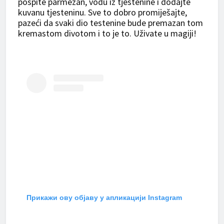
pospite parmezan, vodu iz tjestenine i dodajte
kuvanu tjesteninu. Sve to dobro promiješajte,
pazeći da svaki dio testenine bude premazan tom
kremastom divotom i to je to. Uživate u magiji!
Прикажи ову објаву у апликацији Instagram