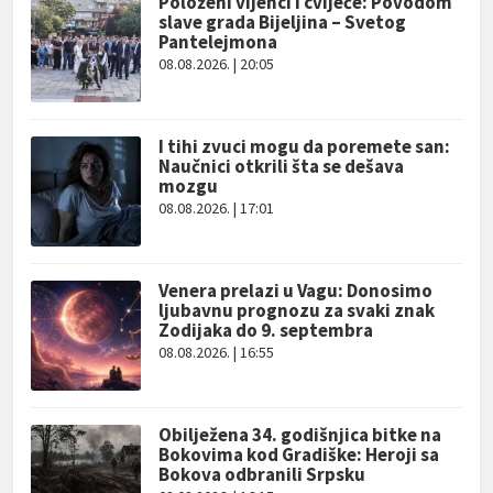
Položeni vijenci i cvijeće: Povodom
slave grada Bijeljina – Svetog
Pantelejmona
08.08.2026. | 20:05
I tihi zvuci mogu da poremete san:
Naučnici otkrili šta se dešava
mozgu
08.08.2026. | 17:01
Venera prelazi u Vagu: Donosimo
ljubavnu prognozu za svaki znak
Zodijaka do 9. septembra
08.08.2026. | 16:55
Obilježena 34. godišnjica bitke na
Bokovima kod Gradiške: Heroji sa
Bokova odbranili Srpsku