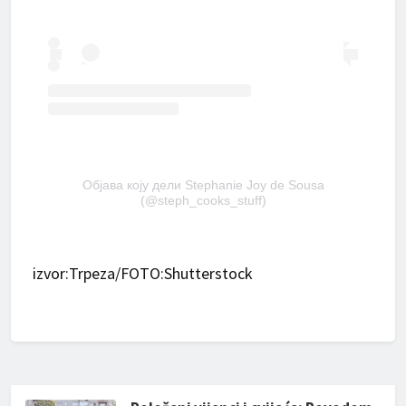
Објава коју дели Stephanie Joy de Sousa
(@steph_cooks_stuff)
izvor:Trpeza/FOTO:Shutterstock