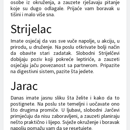
osobe iz okruženja, a zauzete rješavaju pitanje
koje su dugo odlagale. Prijaće vam boravak u
tišini i malo više sna.
Strijelac
Imate osjećaj da vas sve vuče napolje, u akciju, u
prirodu, u druženje. Na poslu otkrivate bolji način
da obavite stari zadatak. Slobodni Strijelčevi
dobijaju poziv koji pokreće leptiriće, a zauzeti
osjećaju jaču povezanost sa partnerom. Pripazite
na digestivni sistem, pazite šta jedete.
Jarac
Danas imate jasnu sliku šta želite i kako da to
postignete. Na poslu ste temeljni i uočavate ono
što drugima promiče. U ljubavi, slobodni Jarčevi
primjećuju da nisu zaboravljeni, a zauzeti planiraju
nešto praktično i lijepo. Svježe okruženje i boravak
napolju pomažu vam da se resetujete.