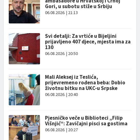
ambasadore u Hrvatskoj i Crnoj
Gori, u subotu stiže u Srbiju
06.08.2026. | 21:13
Svi detalji: Za vrtiće u Bijeljini
prijavljeno 407 djece, mjesta ima za
130
06.08.2026. | 20:50
Mali Aleksej iz Teslića,
prijevremeno rođena beba: Dobio
životnu bitku na UKC-u Srpske
06.08.2026. | 20:40
Pjesničko veče u Biblioteci „Filip
Višnjić“: Zavičajni pisci sa gostima
06.08.2026. | 20:27