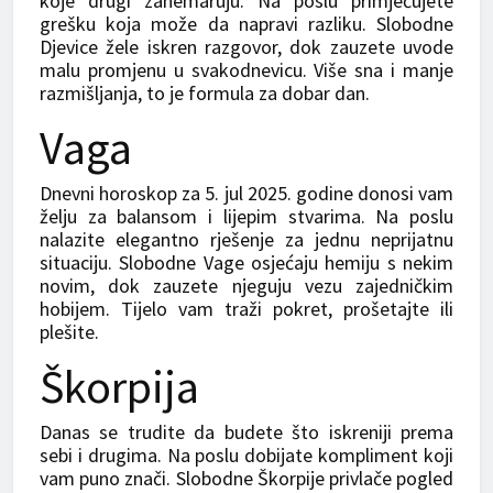
koje drugi zanemaruju. Na poslu primjećujete
grešku koja može da napravi razliku. Slobodne
Djevice žele iskren razgovor, dok zauzete uvode
malu promjenu u svakodnevicu. Više sna i manje
razmišljanja, to je formula za dobar dan.
Vaga
Dnevni horoskop za 5. jul 2025. godine donosi vam
želju za balansom i lijepim stvarima. Na poslu
nalazite elegantno rješenje za jednu neprijatnu
situaciju. Slobodne Vage osjećaju hemiju s nekim
novim, dok zauzete njeguju vezu zajedničkim
hobijem. Tijelo vam traži pokret, prošetajte ili
plešite.
Škorpija
Danas se trudite da budete što iskreniji prema
sebi i drugima. Na poslu dobijate kompliment koji
vam puno znači. Slobodne Škorpije privlače pogled