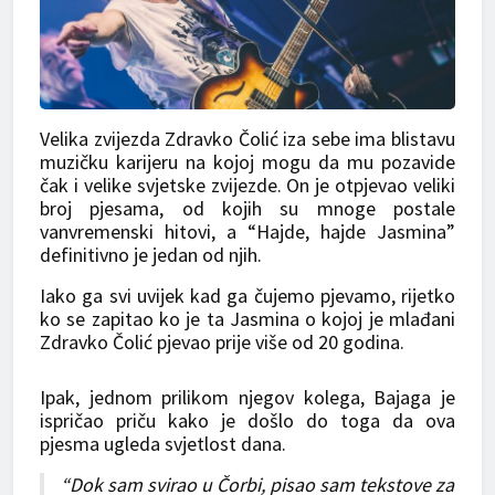
Velika zvijezda Zdravko Čolić iza sebe ima blistavu
muzičku karijeru na kojoj mogu da mu pozavide
čak i velike svjetske zvijezde. On je otpjevao veliki
broj pjesama, od kojih su mnoge postale
vanvremenski hitovi, a “Hajde, hajde Jasmina”
definitivno je jedan od njih.
Iako ga svi uvijek kad ga čujemo pjevamo, rijetko
ko se zapitao ko je ta Jasmina o kojoj je mlađani
Zdravko Čolić pjevao prije više od 20 godina.
Ipak, jednom prilikom njegov kolega, Bajaga je
ispričao priču kako je došlo do toga da ova
pjesma ugleda svjetlost dana.
“Dok sam svirao u Čorbi, pisao sam tekstove za