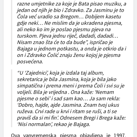
razne umjetnike za koje je Bata pisao muziku, a
jedan od njih je bio i Zdravko. Za Jasminu je to
Čola već uradio sa Bregom… Dobijem kasetu
gdje neki… Ne mislim da je ukradena pjesma,
ali neko ko im je poslao pjesmu pjeva na
turskom. Pjeva jednu riječ, dadadi, dadadi…
Nisam znao šta će to da bude”, ispričao je
Bajaga u jednom potkastu, a onda je otkrio da i
on i Zdravko Čolić znaju ženu kojoj je pjesma
posvećena.
“U ‘Zajednici’, koja je izdala taj album,
sekretarica je bila Jasmina, koja je bila jako
simpatična i prema meni i prema Čoli i svi su je
voljeli. Bila je vrijedna . Ona kaže: ‘Nemam
pjesme o sebi’ i sad sam kao… Ja sam rekla:
‘Dobro, hajde, ajde Jasmina. Znam tvoj ukus
ruževa. Crvi rade u krvi i ritam se ruši, a ti se
praviš da si mi fin’. Odnesem Bregi i Brega kaže:
‘Nisi normalan’, rekao je Bajaga.
Ova vanvremenska pjesma objavljena je 1997.