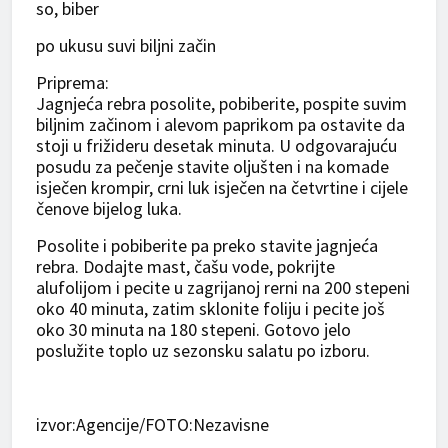
so, biber
po ukusu suvi biljni začin
Priprema:
Jagnjeća rebra posolite, pobiberite, pospite suvim
biljnim začinom i alevom paprikom pa ostavite da
stoji u frižideru desetak minuta. U odgovarajuću
posudu za pečenje stavite oljušten i na komade
isječen krompir, crni luk isječen na četvrtine i cijele
čenove bijelog luka.
Posolite i pobiberite pa preko stavite jagnjeća
rebra. Dodajte mast, čašu vode, pokrijte
alufolijom i pecite u zagrijanoj rerni na 200 stepeni
oko 40 minuta, zatim sklonite foliju i pecite još
oko 30 minuta na 180 stepeni. Gotovo jelo
poslužite toplo uz sezonsku salatu po izboru.
izvor:Agencije/FOTO:Nezavisne