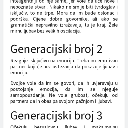
inteligentniji od nje same, jer vole da uče nove i
nepoznate stvari. Nikako ne smije biti tvrdoglav i
isključiv, to ne trpe. Mora da im bude oslonac i
podrška. Cijene dobre govornike, ali ako se
gramatički nepravilno izražavaju, tu je kraj. Žele
mirnu ljubav bez velikih oscilacija.
Generacijski broj 2
Reaguje isključivo na emociju. Treba im emotivan
partner koji će bez ustezanja da pokazuje ljubav i
emociju.
Dvojke vole da im se govori, da ih uvjeravaju u
postojanje emocija, da im se njeguje
samopouzdanje. Ne vole grubost, očekuju od
partnera da ih obasipa svojom pažnjom i ljubavi.
Generacijski broj 3
Očekuju bezuslovnu ljubav i maksimalnu