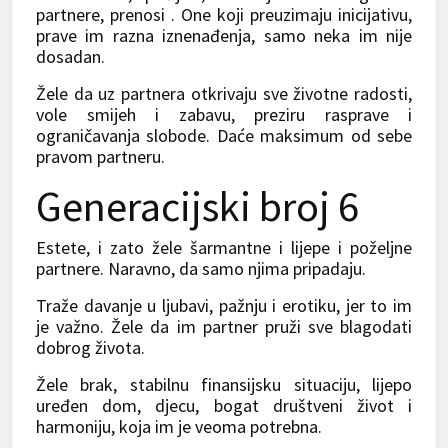
partnere, prenosi . One koji preuzimaju inicijativu,
prave im razna iznenađenja, samo neka im nije
dosadan.
Žele da uz partnera otkrivaju sve životne radosti,
vole smijeh i zabavu, preziru rasprave i
ograničavanja slobode. Daće maksimum od sebe
pravom partneru.
Generacijski broj 6
Estete, i zato žele šarmantne i lijepe i poželjne
partnere. Naravno, da samo njima pripadaju.
Traže davanje u ljubavi, pažnju i erotiku, jer to im
je važno. Žele da im partner pruži sve blagodati
dobrog života.
Žele brak, stabilnu finansijsku situaciju, lijepo
uređen dom, d‌jecu, bogat društveni život i
harmoniju, koja im je veoma potrebna.