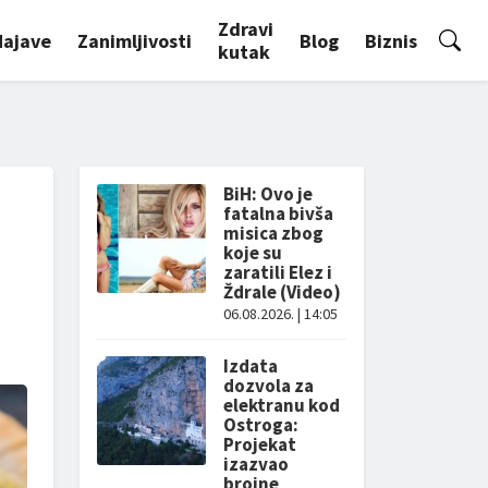
Zdravi
Najave
Zanimljivosti
Blog
Biznis
kutak
BiH: Ovo je
fatalna bivša
misica zbog
koje su
zaratili Elez i
Ždrale (Video)
06.08.2026. | 14:05
Izdata
dozvola za
elektranu kod
Ostroga:
Projekat
izazvao
brojne