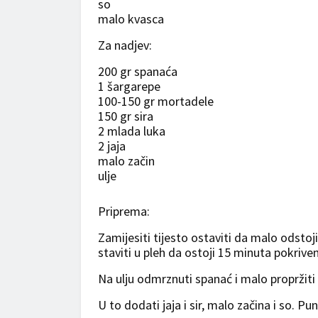
so
malo kvasca
Za nadjev:
200 gr spanaća
1 šargarepe
100-150 gr mortadele
150 gr sira
2 mlada luka
2 jaja
malo začin
ulje
Priprema:
Zamijesiti tijesto ostaviti da malo odstoji i
staviti u pleh da ostoji 15 minuta pokrive
Na ulju odmrznuti spanać i malo propržit
U to dodati jaja i sir, malo začina i so. Pun