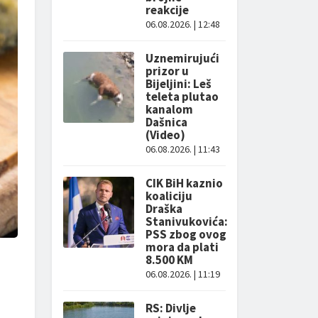
reakcije
06.08.2026. | 12:48
Uznemirujući
prizor u
Bijeljini: Leš
teleta plutao
kanalom
Dašnica
(Video)
06.08.2026. | 11:43
CIK BiH kaznio
koaliciju
Draška
Stanivukovića:
PSS zbog ovog
mora da plati
8.500 KM
06.08.2026. | 11:19
RS: Divlje