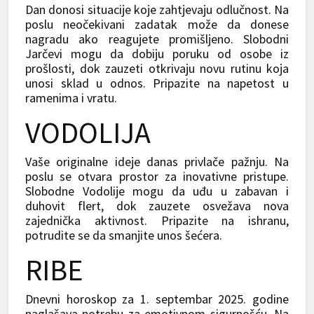
Dan donosi situacije koje zahtjevaju odlučnost. Na
poslu neočekivani zadatak može da donese
nagradu ako reagujete promišljeno. Slobodni
Jarčevi mogu da dobiju poruku od osobe iz
prošlosti, dok zauzeti otkrivaju novu rutinu koja
unosi sklad u odnos. Pripazite na napetost u
ramenima i vratu.
VODOLIJA
Vaše originalne ideje danas privlače pažnju. Na
poslu se otvara prostor za inovativne pristupe.
Slobodne Vodolije mogu da uđu u zabavan i
duhovit flert, dok zauzete osvežava nova
zajednička aktivnost. Pripazite na ishranu,
potrudite se da smanjite unos šećera.
RIBE
Dnevni horoskop za 1. septembar 2025. godine
naglašava potrebu za emotivnom sigurnošću. Na