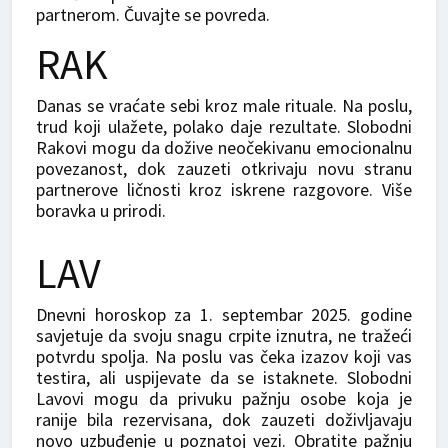
partnerom. Čuvajte se povreda.
RAK
Danas se vraćate sebi kroz male rituale. Na poslu,
trud koji ulažete, polako daje rezultate. Slobodni
Rakovi mogu da dožive neočekivanu emocionalnu
povezanost, dok zauzeti otkrivaju novu stranu
partnerove ličnosti kroz iskrene razgovore. Više
boravka u prirodi.
LAV
Dnevni horoskop za 1. septembar 2025. godine
savjetuje da svoju snagu crpite iznutra, ne tražeći
potvrdu spolja. Na poslu vas čeka izazov koji vas
testira, ali uspijevate da se istaknete. Slobodni
Lavovi mogu da privuku pažnju osobe koja je
ranije bila rezervisana, dok zauzeti doživljavaju
novo uzbuđenje u poznatoj vezi. Obratite pažnju