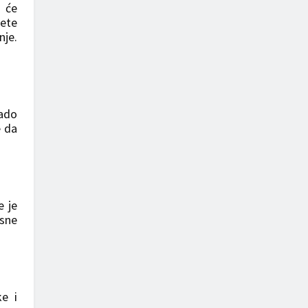
n će
dete
nje.
ado
e da
e je
asne
ke i