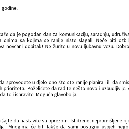
4. godine…
kaže da je pogodan dan za komunikaciju, saradnju, udruživ
onima sa kojima se ranije niste slagali. Neće biti ozbil
a novčani dobitak! Ne žurite u novu ljubavnu vezu. Dobr
sprovedete u djelo ono što ste ranije planirali ili da smis
 prioriteta. Poželićete da radite nešto novo i uzbudljivije.
u da to i ispravite. Moguća glavobolja.
ušajte da nastavite sa oprezom. Ishitrene, nepromišljene rije
ja. Mnogima će biti lakše da sami postignu uspjeh nego