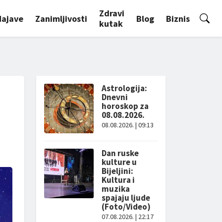
Zdravi
Najave
Zanimljivosti
Blog
Biznis
kutak
Astrologija:
Dnevni
horoskop za
08.08.2026.
08.08.2026. | 09:13
Dan ruske
kulture u
Bijeljini:
Kultura i
muzika
spajaju ljude
(Foto/Video)
07.08.2026. | 22:17