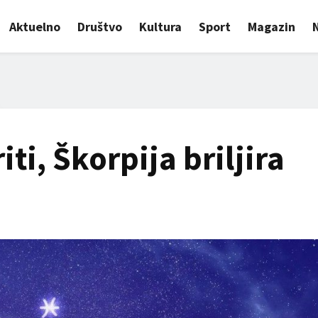
Aktuelno
Društvo
Kultura
Sport
Magazin
ti, Škorpija briljira