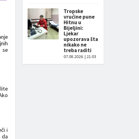
Tropske
vrućine pune
Hitnu u
Bijeljini:
Ljekar
anje
upozorava šta
jnih
nikako ne
o se
treba raditi
07.08.2026. | 21:03
lite
 Ako
či i
 da