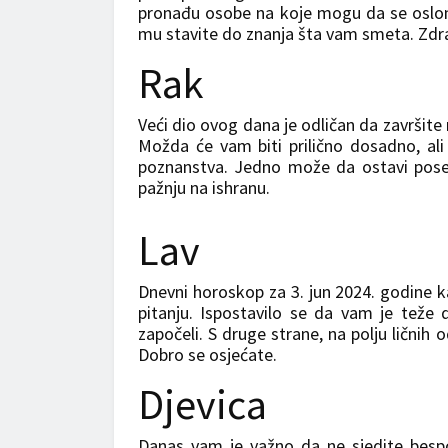
pronađu osobe na koje mogu da se oslone
mu stavite do znanja šta vam smeta. Zdra
Rak
Veći dio ovog dana je odličan da završite r
Možda će vam biti prilično dosadno, ali 
poznanstva. Jedno može da ostavi poseb
pažnju na ishranu.
Lav
Dnevni horoskop za 3. jun 2024. godine k
pitanju. Ispostavilo se da vam je teže
započeli. S druge strane, na polju ličnih 
Dobro se osjećate.
Djevica
Danas vam je važno da ne sjedite bespos