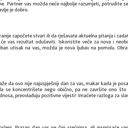
. Partner vas možda neće najbolje razumjeti, potrudite s
vlje je dobro.
anije započete stvari ili da rješavate aktuelna pitanja i zada
će vas rezultat oduševiti. Iskoristite veče za nova i neob
an utisak na vas, možda je nova ljubav na pomolu. Obra
aže da ovo nije najuspješniji dan za vas, makar kada je pos
 da se koncentrišete nego obično, pa ne završite ono što
odnosa, preovlađuju pozitivne vijesti! Imaćete razloga za slav
leni. Prazan dan vas ne čini srećnima, ali inspirisaće va