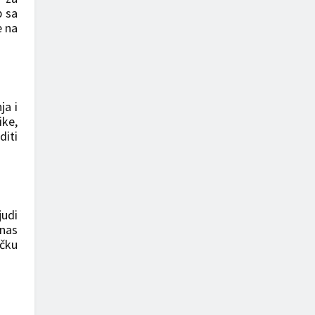
b sa
e na
ja i
ke,
diti
judi
anas
ičku