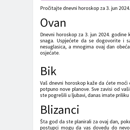
Pročitajte dnevni horoskop za 3. jun 202
Ovan
Dnevni horoskop za 3. jun 2024. godine 
snaga. Uspjećete da se dogovorite i sa 
nesuglasica, a mnogima ovaj dan obećav
osjećate.
Bik
Vaš dnevni horoskop kaže da ćete moći da 
potpuno nove planove. Sve zavisi od vaših
ste pogrešili u ljubavi, danas imate prilik
Blizanci
Šta god da ste planirali za ovaj dan, pok
postupci mogu da vas dovedu do nevol