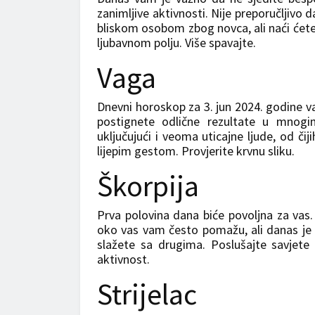
zanimljive aktivnosti. Nije preporučljiv
bliskom osobom zbog novca, ali naći ćete 
ljubavnom polju. Više spavajte.
Vaga
Dnevni horoskop za 3. jun 2024. godine va
postignete odlične rezultate u mnogi
uključujući i veoma uticajne ljude, od či
lijepim gestom. Provjerite krvnu sliku.
Škorpija
Prva polovina dana biće povoljna za vas
oko vas vam često pomažu, ali danas je 
slažete sa drugima. Poslušajte savjete 
aktivnost.
Strijelac