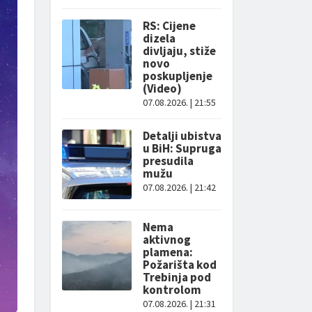
RS: Cijene
dizela
divljaju, stiže
novo
poskupljenje
(Video)
07.08.2026. | 21:55
Detalji ubistva
u BiH: Supruga
presudila
mužu
07.08.2026. | 21:42
Nema
aktivnog
plamena:
Požarišta kod
Trebinja pod
kontrolom
07.08.2026. | 21:31