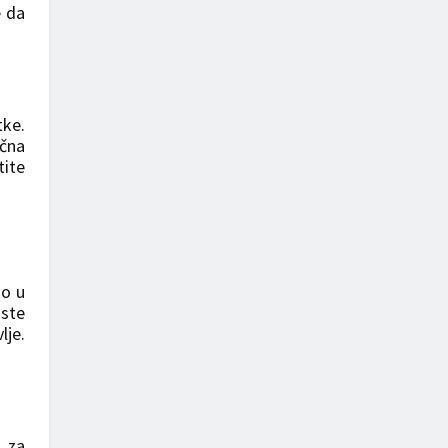
e da
tke.
ična
tite
ao u
 ste
lje.
s za