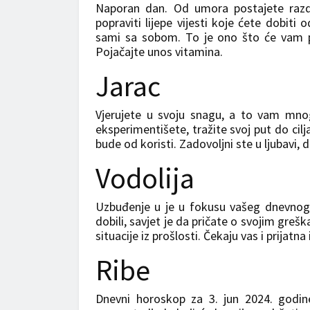
Naporan dan. Od umora postajete razdraž
popraviti lijepe vijesti koje ćete dobiti
sami sa sobom. To je ono što će vam po
Pojačajte unos vitamina.
Jarac
Vjerujete u svoju snagu, a to vam mn
eksperimentišete, tražite svoj put do cilj
bude od koristi. Zadovoljni ste u ljubavi
Vodolija
Uzbuđenje u je u fokusu vašeg dnevnog 
dobili, savjet je da pričate o svojim gre
situacije iz prošlosti. Čekaju vas i prijat
Ribe
Dnevni horoskop za 3. jun 2024. godin