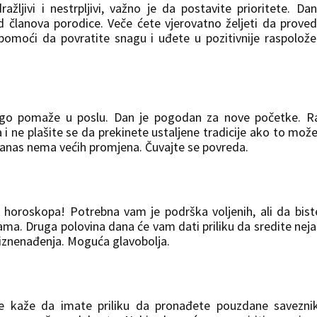
ljivi i nestrpljivi, važno je da postavite prioritete. Da
 od članova porodice. Veče ćete vjerovatno željeti da prove
moći da povratite snagu i uđete u pozitivnije raspolože
ogo pomaže u poslu. Dan je pogodan za nove početke. R
a i ne plašite se da prekinete ustaljene tradicije ako to mož
, danas nema većih promjena. Čuvajte se povreda.
horoskopa! Potrebna vam je podrška voljenih, ali da bist
škama. Druga polovina dana će vam dati priliku da sredite nej
na iznenađenja. Moguća glavobolja.
e kaže da imate priliku da pronađete pouzdane savezni