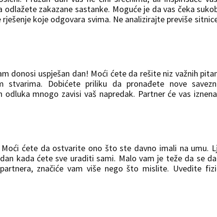
o da odlažete zakazane sastanke. Moguće je da vas čeka suko
rješenje koje odgovara svima. Ne analizirajte previše sitnic
m donosi uspješan dan! Moći ćete da rešite niz važnih pitan
m stvarima. Dobićete priliku da pronađete nove savezni
jih odluka mnogo zavisi vaš napredak. Partner će vas iznena
. Moći ćete da ostvarite ono što ste davno imali na umu. L
dan kada ćete sve uraditi sami. Malo vam je teže da se d
partnera, značiće vam više nego što mislite. Uvedite fiz