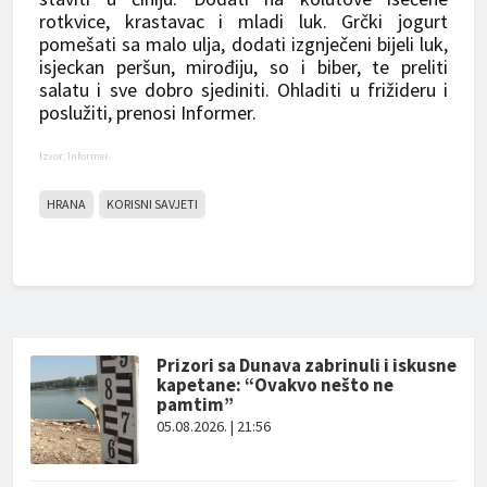
rotkvice, krastavac i mladi luk. Grčki jogurt
pomešati sa malo ulja, dodati izgnječeni bijeli luk,
isjeckan peršun, mirođiju, so i biber, te preliti
salatu i sve dobro sjediniti. Ohladiti u frižideru i
poslužiti, prenosi Informer.
Izvor: Informer
HRANA
KORISNI SAVJETI
Prizori sa Dunava zabrinuli i iskusne
kapetane: “Ovakvo nešto ne
pamtim”
05.08.2026. | 21:56