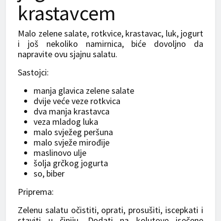
krastavcem
Malo zelene salate, rotkvice, krastavac, luk, jogurt
i još nekoliko namirnica, biće dovoljno da
napravite ovu sjajnu salatu.
Sastojci:
manja glavica zelene salate
dvije veće veze rotkvica
dva manja krastavca
veza mladog luka
malo svježeg peršuna
malo svježe mirođije
maslinovo ulje
šolja grčkog jogurta
so, biber
Priprema:
Zelenu salatu očistiti, oprati, prosušiti, iscepkati i
staviti u činiju. Dodati na kolutove isečene