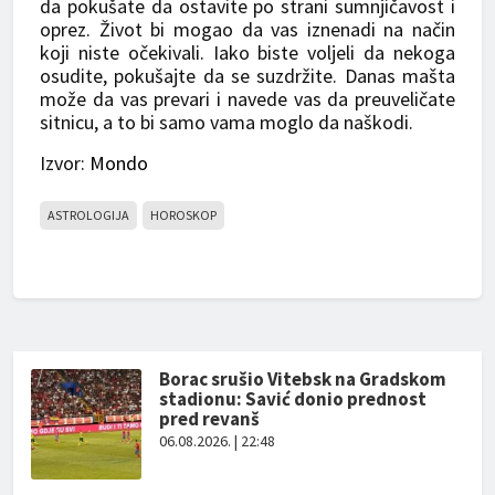
da pokušate da ostavite po strani sumnjičavost i
oprez. Život bi mogao da vas iznenadi na način
koji niste očekivali. Iako biste voljeli da nekoga
osudite, pokušajte da se suzdržite. Danas mašta
može da vas prevari i navede vas da preuveličate
sitnicu, a to bi samo vama moglo da naškodi.
Izvor:
Mondo
ASTROLOGIJA
HOROSKOP
Borac srušio Vitebsk na Gradskom
stadionu: Savić donio prednost
pred revanš
06.08.2026. | 22:48