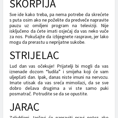
ŠKORPIJA
Sve ide kako treba, pa nema potrebe da skrećete
s puta osim ako ne poželite da predveče napravite
pauzu uz omiljeni program na televiziji. Nije
isključeno da ćete imati osjećaj da vas neko vuče
za nos. Pokušajte da izbjegnete rasprave, jer lako
mogu da prerastu u neprijatne sukobe.
STRIJELAC
Lud dan vas očekuje! Prijatelji bi mogli da vas
iznenade dozom “ludila” i smijeha koji će vam
uljepšati dan. Ipak, danas niste imuni na nervozu.
Imate utisak da vas sreća mimoilazi, da se sve
dobro dešava drugima a vi ste samo puki
posmatrač. Potrudite se da se opustite.
JARAC
Zaljubljeni Jarčevi će napraviti pravi potez ako