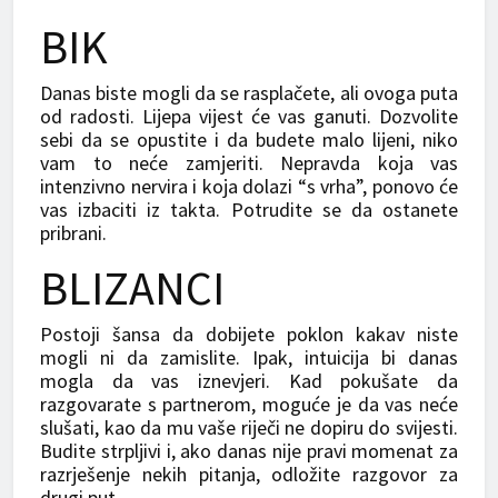
BIK
Danas biste mogli da se rasplačete, ali ovoga puta
od radosti. Lijepa vijest će vas ganuti. Dozvolite
sebi da se opustite i da budete malo lijeni, niko
vam to neće zamjeriti. Nepravda koja vas
intenzivno nervira i koja dolazi “s vrha”, ponovo će
vas izbaciti iz takta. Potrudite se da ostanete
pribrani.
BLIZANCI
Postoji šansa da dobijete poklon kakav niste
mogli ni da zamislite. Ipak, intuicija bi danas
mogla da vas iznevjeri. Kad pokušate da
razgovarate s partnerom, moguće je da vas neće
slušati, kao da mu vaše riječi ne dopiru do svijesti.
Budite strpljivi i, ako danas nije pravi momenat za
razrješenje nekih pitanja, odložite razgovor za
drugi put.