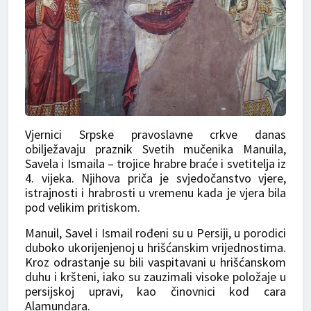
Vjernici Srpske pravoslavne crkve danas
obilježavaju praznik Svetih mučenika Manuila,
Savela i Ismaila – trojice hrabre braće i svetitelja iz
4. vijeka. Njihova priča je svjedočanstvo vjere,
istrajnosti i hrabrosti u vremenu kada je vjera bila
pod velikim pritiskom.
Manuil, Savel i Ismail rođeni su u Persiji, u porodici
duboko ukorijenjenoj u hrišćanskim vrijednostima.
Kroz odrastanje su bili vaspitavani u hrišćanskom
duhu i kršteni, iako su zauzimali visoke položaje u
persijskoj upravi, kao činovnici kod cara
Alamundara.