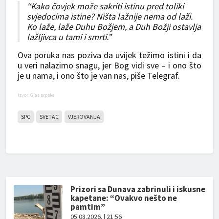
“Kako čovjek može sakriti istinu pred toliki
svjedocima istine? Ništa lažnije nema od laži.
Ko laže, laže Duhu Božjem, a Duh Božji ostavlja
lažljivca u tami i smrti.”
Ova poruka nas poziva da uvijek težimo istini i da
u veri nalazimo snagu, jer Bog vidi sve – i ono što
je u nama, i ono što je van nas, piše Telegraf.
Izvor: Glas srpske
SPC
SVETAC
VJEROVANJA
Prizori sa Dunava zabrinuli i iskusne
kapetane: “Ovakvo nešto ne
pamtim”
05.08.2026. | 21:56