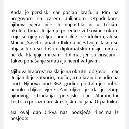
Kada je persijski car poslao braću u Rim na
pregovore sa carem Julijanom Otpadnikom,
njihova vjera nije ih napustila ni u teškim
okolnostima. Julijan je priredio svetkovinu tokom
koje su njegovi ljudi prinosili žrtve idolima, ali su
Manuil, Savel i Ismail odbili da učestvuju. Jasno su
objasnili da su došli u diplomatsku misiju mira, a
ne da klanjaju mrtvim idolima, jer su hrišćani i
takvo ponašanje smatraju neprihvatljivim.
Njihova hrabrost naišla je na okrutni odgovor – car
Julijan ih je zatvorio, mučio, a na kraju i osudio na
smrt. Njihova smrt 362. godine postala je simbol
nepokolebljive vjere. Zanimljivo je da je zbog
njihovog stradanja persijski car Alamundar
žestoko porazio rimsku vojsku Julijana Otpadnika.
Na ovaj dan Crkva nas podsjeća riječima iz
besjede: