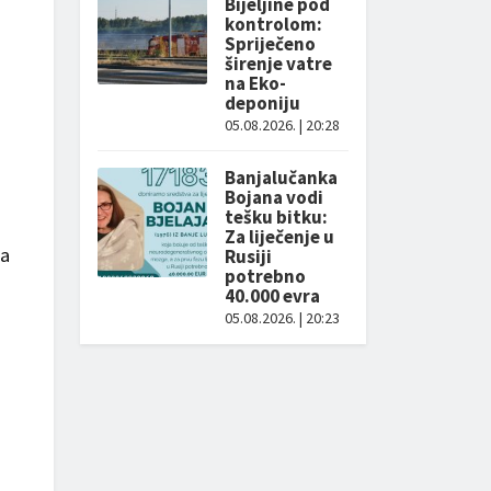
Bijeljine pod
kontrolom:
Spriječeno
širenje vatre
na Eko-
deponiju
05.08.2026. | 20:28
Banjalučanka
Bojana vodi
tešku bitku:
Za liječenje u
la
Rusiji
potrebno
40.000 evra
05.08.2026. | 20:23