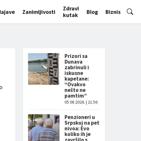
Zdravi
Najave
Zanimljivosti
Blog
Biznis
kutak
Prizori sa
Dunava
zabrinuli i
iskusne
kapetane:
“Ovakvo
Do
nešto ne
pamtim”
05.08.2026. | 21:56
Penzioneri u
Srpskoj na pet
nivoa: Evo
koliko ih je
završilo s