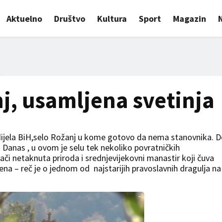
Aktuelno
Društvo
Kultura
Sport
Magazin
j, usamljena svetinja
dijela BiH,selo Rožanj u kome gotovo da nema stanovnika. 
. Danas , u ovom je selu tek nekoliko povratničkih
ači netaknuta priroda i srednjevijekovni manastir koji čuva
a – reč je o jednom od najstarijih pravoslavnih dragulja na