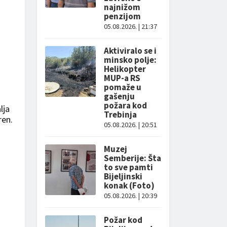
najnižom
penzijom
05.08.2026. | 21:37
Aktiviralo se i
minsko polje:
Helikopter
MUP-a RS
pomaže u
gašenju
požara kod
lja
Trebinja
ren.
05.08.2026. | 20:51
Muzej
Semberije: Šta
to sve pamti
Bijeljinski
konak (Foto)
05.08.2026. | 20:39
Požar kod