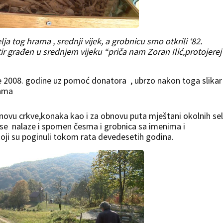
 tog hrama , srednji vijek, a grobnicu smo otkrili ‘82.
ir građen u srednjem vijeku “priča nam Zoran Ilić,protojerej
2008. godine uz pomoć donatora , ubrzo nakon toga slikar
kama
bnovu crkve,konaka kao i za obnovu puta mještani okolnih se
se nalaze i spomen česma i grobnica sa imenima i
i su poginuli tokom rata devedesetih godina.