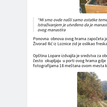
“Mi smo ovde našli samo ostatke temelja
Istraživanjem je utvrđeno da je manast
ovog manastira
Ponovna obnova ovog hrama započeta je 
Živorad Ilić iz Loznice zid je oslikao fres
Opština Lopare izdvajila je sredstva za o
često okupljaju u porti ovog hrama gdje 
fotografijama 18 meštana ovom mesta koj