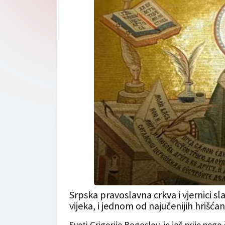
Srpska pravoslavna crkva i vjernici s
vijeka, i jednom od najučenijih hrišćan
Sveti Grigorije Bogoslov, je još prije nego