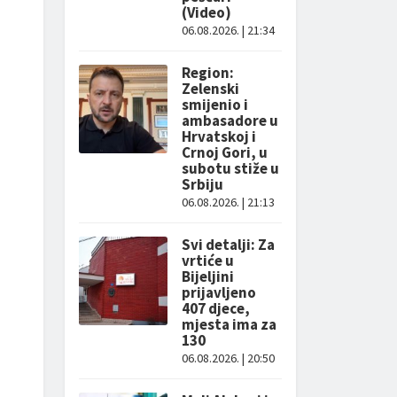
(Video)
06.08.2026. | 21:34
Region:
Zelenski
smijenio i
ambasadore u
Hrvatskoj i
Crnoj Gori, u
subotu stiže u
Srbiju
06.08.2026. | 21:13
Svi detalji: Za
vrtiće u
Bijeljini
prijavljeno
407 djece,
mjesta ima za
130
06.08.2026. | 20:50