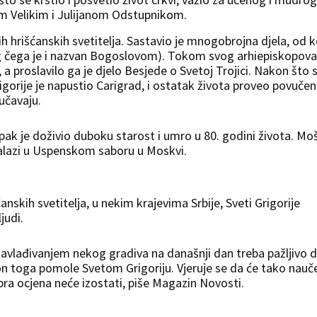
jem Velikim i Julijanom Odstupnikom.
ih hrišćanskih svetitelja. Sastavio je mnogobrojna djela, od k
og čega je i nazvan Bogoslovom). Tokom svog arhiepiskopova
, a proslavilo ga je djelo Besjede o Svetoj Trojici. Nakon što 
gorije je napustio Carigrad, i ostatak života proveo povučen
oučavaju.
 ipak je doživio duboku starost i umro u 80. godini života. Moš
nalazi u Uspenskom saboru u Moskvi.
anskih svetitelja, u nekim krajevima Srbije, Sveti Grigorije
judi.
 savlađivanjem nekog gradiva na današnji dan treba pažljivo 
akon toga pomole Svetom Grigoriju. Vjeruje se da će tako nau
bra ocjena neće izostati, piše Magazin Novosti.