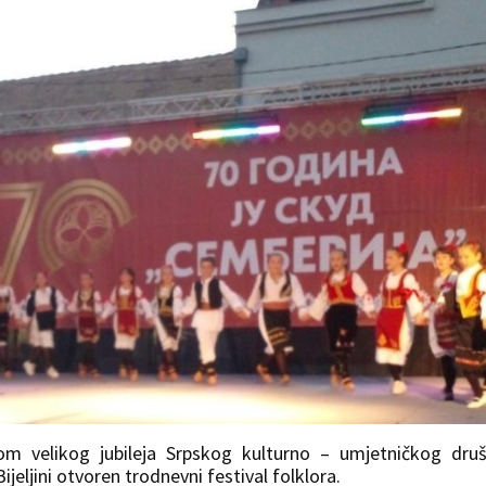
om velikog jubileja Srpskog kulturno – umjetničkog dru
jeljini otvoren trodnevni festival folklora.