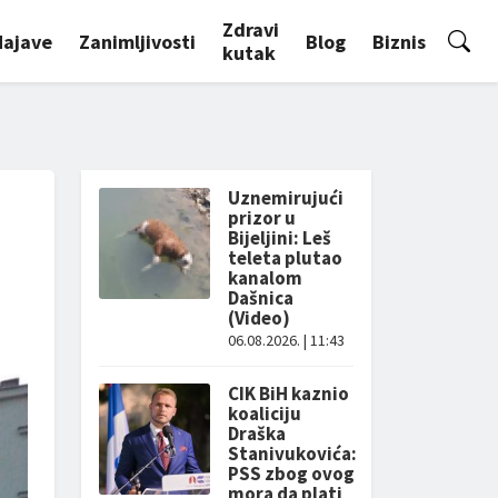
Zdravi
Najave
Zanimljivosti
Blog
Biznis
kutak
Uznemirujući
prizor u
Bijeljini: Leš
teleta plutao
kanalom
Dašnica
(Video)
06.08.2026. | 11:43
CIK BiH kaznio
koaliciju
Draška
Stanivukovića:
PSS zbog ovog
mora da plati