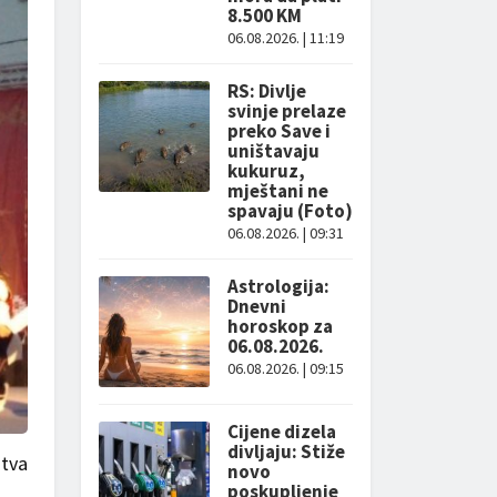
8.500 KM
06.08.2026. | 11:19
RS: Divlje
svinje prelaze
preko Save i
uništavaju
kukuruz,
mještani ne
spavaju (Foto)
06.08.2026. | 09:31
Astrologija:
Dnevni
horoskop za
06.08.2026.
06.08.2026. | 09:15
Cijene dizela
divljaju: Stiže
štva
novo
poskupljenje