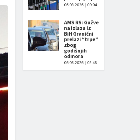
06.08.2026. | 09:04
AMS RS: Gužve
na izlazu iz
BiH Granični
prelazi “trpe”
zbog
godišnjih
odmora
06.08.2026. | 08:48