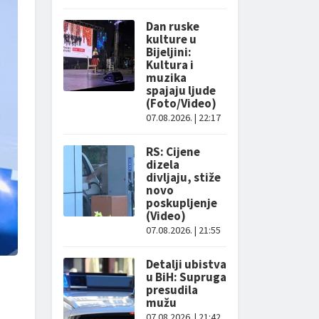
Dan ruske
kulture u
Bijeljini:
Kultura i
muzika
spajaju ljude
(Foto/Video)
07.08.2026. | 22:17
RS: Cijene
dizela
divljaju, stiže
novo
poskupljenje
(Video)
07.08.2026. | 21:55
Detalji ubistva
u BiH: Supruga
presudila
mužu
07.08.2026. | 21:42