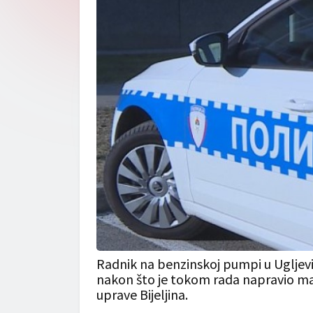
Radnik na benzinskoj pumpi u Ugljeviku č
nakon što je tokom rada napravio man
uprave
Bijeljina
.