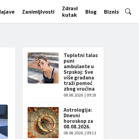
Zdravi
Najave
Zanimljivosti
Blog
Biznis
kutak
Toplotni talas
puni
ambulante u
Srpskoj: Sve
više građana
traži pomoć
zbog vrućina
08.08.2026. | 09:28
Astrologija:
Dnevni
horoskop za
08.08.2026.
08.08.2026. | 09:13