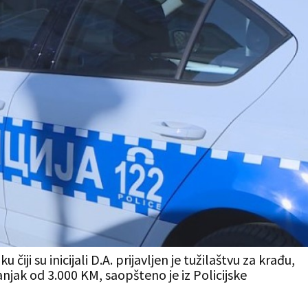
iji su inicijali D.A. prijavljen je tužilaštvu za krađu,
jak od 3.000 KM, saopšteno je iz Policijske