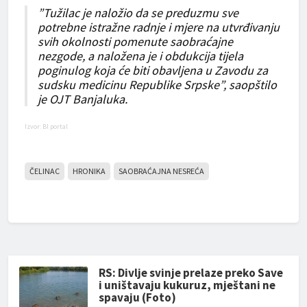
”Tužilac je naložio da se preduzmu sve
potrebne istražne radnje i mjere na utvrđivanju
svih okolnosti pomenute saobraćajne
nezgode, a naložena je i obdukcija tijela
poginulog koja će biti obavljena u Zavodu za
sudsku medicinu Republike Srpske”, saopštilo
je OJT Banjaluka.
Izvor: Bl portal
ČELINAC
HRONIKA
SAOBRAĆAJNA NESREĆA
RS: Divlje svinje prelaze preko Save
i uništavaju kukuruz, mještani ne
spavaju (Foto)