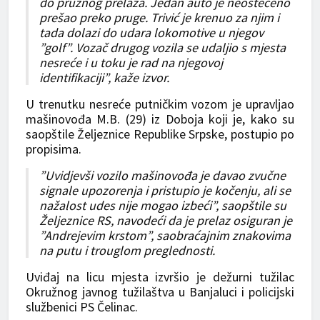
do pružnog prelaza. Jedan auto je neoštećeno
prešao preko pruge. Trivić je krenuo za njim i
tada dolazi do udara lokomotive u njegov
”golf”. Vozač drugog vozila se udaljio s mjesta
nesreće i u toku je rad na njegovoj
identifikaciji”, kaže izvor.
U trenutku nesreće putničkim vozom je upravljao
mašinovođa M.B. (29) iz Doboja koji je, kako su
saopštile Željeznice Republike Srpske, postupio po
propisima.
”Uvidjevši vozilo mašinovođa je davao zvučne
signale upozorenja i pristupio je kočenju, ali se
nažalost udes nije mogao izbeći”, saopštile su
Željeznice RS, navodeći da je prelaz osiguran je
”Andrejevim krstom”, saobraćajnim znakovima
na putu i trouglom preglednosti.
Uviđaj na licu mjesta izvršio je dežurni tužilac
Okružnog javnog tužilaštva u Banjaluci i policijski
službenici PS Čelinac.