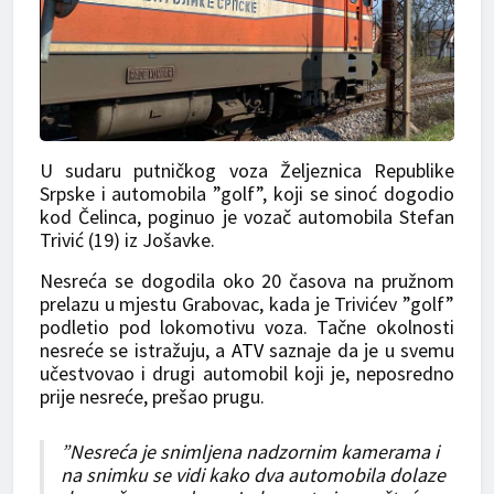
U sudaru putničkog voza Željeznica Republike
Srpske i automobila ”golf”, koji se sinoć dogodio
kod Čelinca, poginuo je vozač automobila Stefan
Trivić (19) iz Jošavke.
Nesreća se dogodila oko 20 časova na pružnom
prelazu u mjestu Grabovac, kada je Trivićev ”golf”
podletio pod lokomotivu voza. Tačne okolnosti
nesreće se istražuju, a
ATV
saznaje da je u svemu
učestvovao i drugi automobil koji je, neposredno
prije nesreće, prešao prugu.
”Nesreća je snimljena nadzornim kamerama i
na snimku se vidi kako dva automobila dolaze