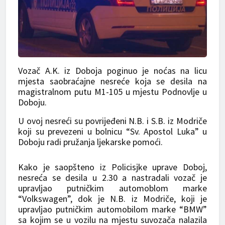
Vozač A.K. iz Doboja poginuo je noćas na licu
mjesta saobraćajne nesreće koja se desila na
magistralnom putu M1-105 u mjestu Podnovlje u
Doboju.
U ovoj nesreći su povrijeđeni N.B. i S.B. iz Modriče
koji su prevezeni u bolnicu “Sv. Apostol Luka” u
Doboju radi pružanja ljekarske pomoći.
Kako je saopšteno iz Policisjke uprave Doboj,
nesreća se desila u 2.30 a nastradali vozač je
upravljao putničkim automoblom marke
“Volkswagen”, dok je N.B. iz Modriče, koji je
upravljao putničkim automobilom marke “BMW”
sa kojim se u vozilu na mjestu suvozača nalazila