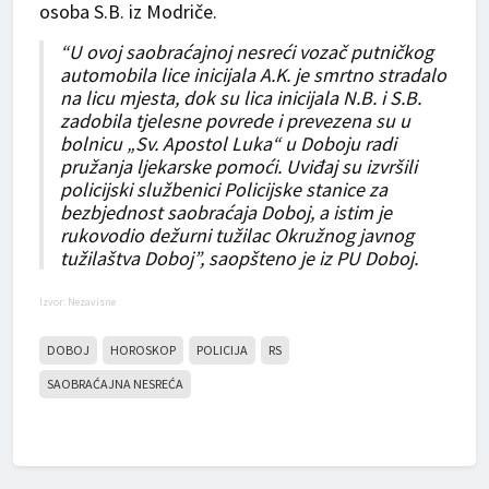
osoba S.B. iz Modriče.
“U ovoj saobraćajnoj nesreći vozač putničkog
automobila lice inicijala A.K. je smrtno stradalo
na licu mjesta, dok su lica inicijala N.B. i S.B.
zadobila tjelesne povrede i prevezena su u
bolnicu „Sv. Apostol Luka“ u Doboju radi
pružanja ljekarske pomoći. Uviđaj su izvršili
policijski službenici Policijske stanice za
bezbjednost saobraćaja Doboj, a istim je
rukovodio dežurni tužilac Okružnog javnog
tužilaštva Doboj”, saopšteno je iz PU Doboj.
Izvor: Nezavisne
DOBOJ
HOROSKOP
POLICIJA
RS
SAOBRAĆAJNA NESREĆA