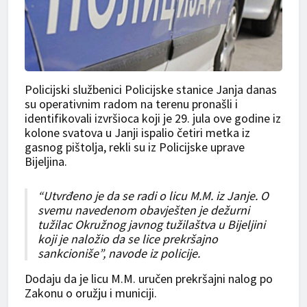
Policijski službenici Policijske stanice Janja danas
su operativnim radom na terenu pronašli i
identifikovali izvršioca koji je 29. jula ove godine iz
kolone svatova u Janji ispalio četiri metka iz
gasnog pištolja, rekli su iz Policijske uprave
Bijeljina.
“Utvrđeno je da se radi o licu M.M. iz Janje. O
svemu navedenom obavješten je dežurni
tužilac Okružnog javnog tužilaštva u Bijeljini
koji je naložio da se lice prekršajno
sankcioniše”, navode iz policije.
Dodaju da je licu M.M. uručen prekršajni nalog po
Zakonu o oružju i municiji.