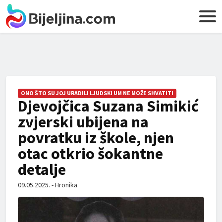
ONO ŠTO SU JOJ URADILI LJUDSKI UM NE MOŽE SHVATITI
Djevojčica Suzana Simikić
zvjerski ubijena na
povratku iz škole, njen
otac otkrio šokantne
detalje
09.05.2025. - Hronika