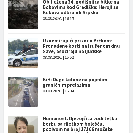
Obilježena 34. godišnjica bitke na
Bokovima kod Gradiške: Heroji sa
Bokova odbranili Srpsku
08.08.2026. | 16:15
Uznemirujući prizor u Brčkom:
Pronađene kosti na isušenom dnu
Save, asociraju na ljudske
08.08.2026. | 15:52
BiH: Duge kolone na pojedim
graničnim prelazima
08.08.2026. | 15:34
Humanost: Djevojčica vodi tešku
borbu sa rijetkom bolešću,
pozivom na broj 17166 možete