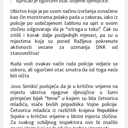
ispričao je ogorčeni otac ubijene djevojčice.
Ubistvo koje je po svom načinu izvršenja označeno
kao čin monstruma polako pada u zaborav, iako iz
policije po uobičajenom šablonu na upit o ovom
zločinu odgovaraju da je “istraga u toku”. Čak su
otišli i korak dalje posljednjih mjeseci, pa su u
mjestima koja su pored Ražljeva pokrenute
aktivnosti vezane za uzimanja DNK od
stanovništva!
Kuda vodi ovakav način rada policije vidjeće se
uskoro, ali ogorčeni otac smatra da od toga neće
biti ništa.
Jovo Simikić podsjeća da je u kritično vrijeme na
mjestu ubistva njegove djevojčice u šumi
primjećen bijeli “bmw” u kojem su bila četvorica
mladića, inače bivših pripadnika Vojne policije.
Četvorica mladića iz različitih krajeva Republike
Srpske u kritično vrijeme u blizini mjesta zločina.
Za svakog ozbiljnog inspektora ovo bi značilo