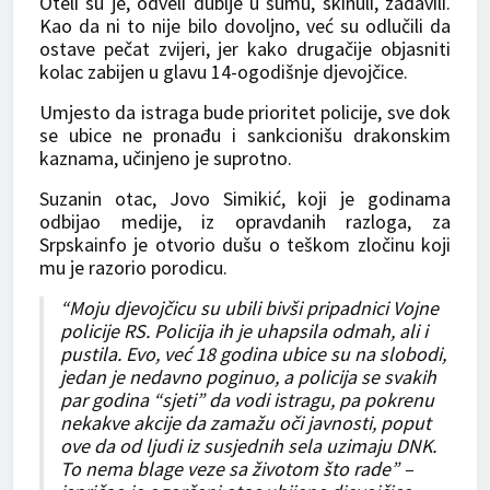
Oteli su je, odveli dublje u šumu, skinuli, zadavili.
Kao da ni to nije bilo dovoljno, već su odlučili da
ostave pečat zvijeri, jer kako drugačije objasniti
kolac zabijen u glavu 14-ogodišnje djevojčice.
Umjesto da istraga bude prioritet policije, sve dok
se ubice ne pronađu i sankcionišu drakonskim
kaznama, učinjeno je suprotno.
Suzanin otac, Jovo Simikić, koji je godinama
odbijao medije, iz opravdanih razloga, za
Srpskainfo je otvorio dušu o teškom zločinu koji
mu je razorio porodicu.
“Moju djevojčicu su ubili bivši pripadnici Vojne
policije RS. Policija ih je uhapsila odmah, ali i
pustila. Evo, već 18 godina ubice su na slobodi,
jedan je nedavno poginuo, a policija se svakih
par godina “sjeti” da vodi istragu, pa pokrenu
nekakve akcije da zamažu oči javnosti, poput
ove da od ljudi iz susjednih sela uzimaju DNK.
To nema blage veze sa životom što rade” –