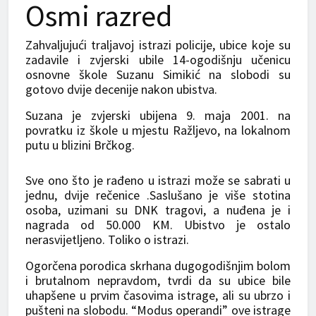
Osmi razred
Zahvaljujući traljavoj istrazi policije, ubice koje su
zadavile i zvjerski ubile 14-ogodišnju učenicu
osnovne škole Suzanu Simikić na slobodi su
gotovo dvije decenije nakon ubistva.
Suzana je zvjerski ubijena 9. maja 2001. na
povratku iz škole u mjestu Ražljevo, na lokalnom
putu u blizini Brčkog.
Sve ono što je rađeno u istrazi može se sabrati u
jednu, dvije rečenice .Saslušano je više stotina
osoba, uzimani su DNK tragovi, a nuđena je i
nagrada od 50.000 KM. Ubistvo je ostalo
nerasvijetljeno. Toliko o istrazi.
Ogorčena porodica skrhana dugogodišnjim bolom
i brutalnom nepravdom, tvrdi da su ubice bile
uhapšene u prvim časovima istrage, ali su ubrzo i
pušteni na slobodu. “Modus operandi” ove istrage