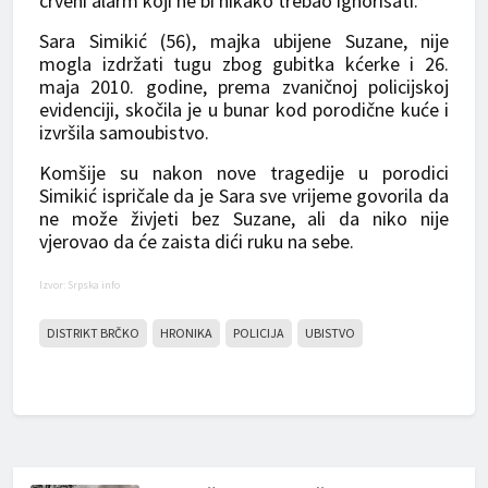
crveni alarm koji ne bi nikako trebao ignorisati.
Sara Simikić (56), majka ubijene Suzane, nije
mogla izdržati tugu zbog gubitka kćerke i 26.
maja 2010. godine, prema zvaničnoj policijskoj
evidenciji, skočila je u bunar kod porodične kuće i
izvršila samoubistvo.
Komšije su nakon nove tragedije u porodici
Simikić ispričale da je Sara sve vrijeme govorila da
ne može živjeti bez Suzane, ali da niko nije
vjerovao da će zaista dići ruku na sebe.
Izvor: Srpska info
DISTRIKT BRČKO
HRONIKA
POLICIJA
UBISTVO