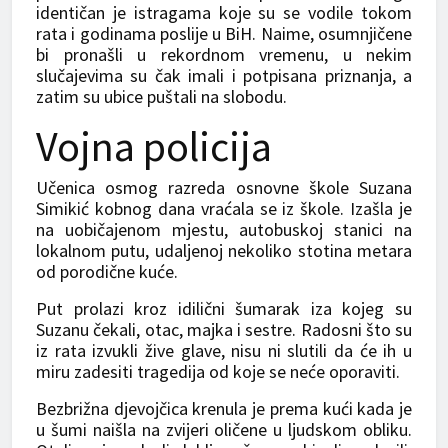
identičan je istragama koje su se vodile tokom
rata i godinama poslije u BiH. Naime, osumnjičene
bi pronašli u rekordnom vremenu, u nekim
slučajevima su čak imali i potpisana priznanja, a
zatim su ubice puštali na slobodu.
Vojna policija
Učenica osmog razreda osnovne škole Suzana
Simikić kobnog dana vraćala se iz škole. Izašla je
na uobičajenom mjestu, autobuskoj stanici na
lokalnom putu, udaljenoj nekoliko stotina metara
od porodične kuće.
Put prolazi kroz idilični šumarak iza kojeg su
Suzanu čekali, otac, majka i sestre. Radosni što su
iz rata izvukli žive glave, nisu ni slutili da će ih u
miru zadesiti tragedija od koje se neće oporaviti.
Bezbrižna djevojčica krenula je prema kući kada je
u šumi naišla na zvijeri oličene u ljudskom obliku.