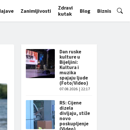
Zdravi
Najave
Zanimljivosti
Blog
Biznis
kutak
Dan ruske
kulture u
Bijeljini:
Kultura i
muzika
spajaju ljude
(Foto/Video)
07.08.2026. | 22:17
RS: Cijene
dizela
divljaju, stiže
novo
poskupljenje
(Video)