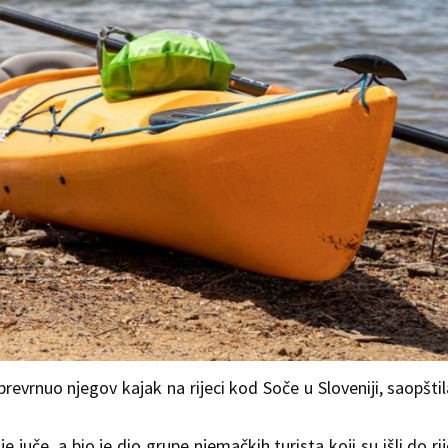
revrnuo njegov kajak na rijeci kod Soče u Sloveniji, saopštil
juče, a bio je dio grupe njemačkih turista koji su išli do ri