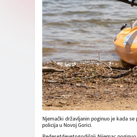
Njemački državljanin poginuo je kada se p
policija u Novoj Gorici.
Pedesetdevetogodišnji Nijemac poginuo je 