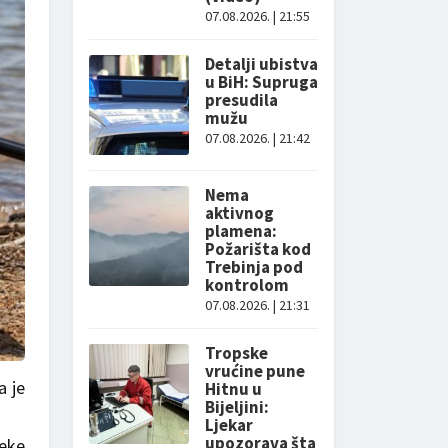
07.08.2026. | 21:55
Detalji ubistva
u BiH: Supruga
presudila
mužu
07.08.2026. | 21:42
Nema
aktivnog
plamena:
Požarišta kod
Trebinja pod
kontrolom
07.08.2026. | 21:31
Tropske
vrućine pune
a je
Hitnu u
Bijeljini:
Ljekar
upozorava šta
jeke