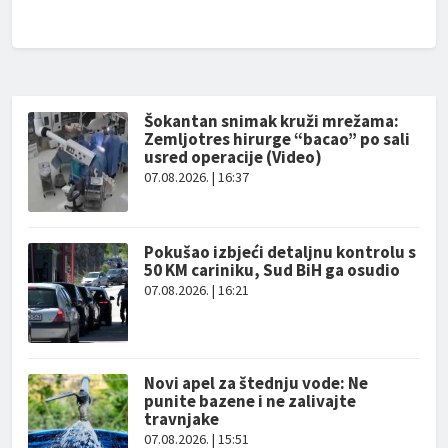
Šokantan snimak kruži mrežama:
Zemljotres hirurge “bacao” po sali
usred operacije (Video)
07.08.2026. | 16:37
Pokušao izbjeći detaljnu kontrolu s
50 KM cariniku, Sud BiH ga osudio
07.08.2026. | 16:21
Novi apel za štednju vode: Ne
punite bazene i ne zalivajte
travnjake
07.08.2026. | 15:51