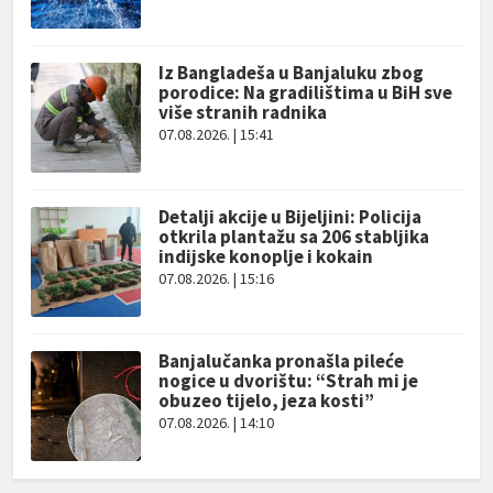
Iz Bangladeša u Banjaluku zbog
porodice: Na gradilištima u BiH sve
više stranih radnika
07.08.2026. | 15:41
Detalji akcije u Bijeljini: Policija
otkrila plantažu sa 206 stabljika
indijske konoplje i kokain
07.08.2026. | 15:16
Banjalučanka pronašla pileće
nogice u dvorištu: “Strah mi je
obuzeo tijelo, jeza kosti”
07.08.2026. | 14:10