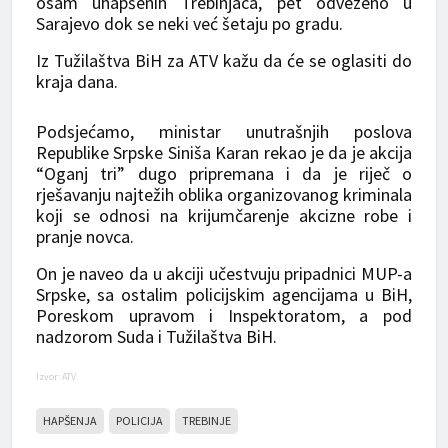
osam uhapšenih Trebinjaca, pet odvezeno u
Sarajevo dok se neki već šetaju po gradu.
Iz Tužilaštva BiH za ATV kažu da će se oglasiti do
kraja dana.
Podsjećamo, ministar unutrašnjih poslova
Republike Srpske Siniša Karan rekao je da je akcija
“Oganj tri” dugo pripremana i da je riječ o
rješavanju najtežih oblika organizovanog kriminala
koji se odnosi na krijumčarenje akcizne robe i
pranje novca.
On je naveo da u akciji učestvuju pripadnici MUP-a
Srpske, sa ostalim policijskim agencijama u BiH,
Poreskom upravom i Inspektoratom, a pod
nadzorom Suda i Tužilaštva BiH.
Izvor: ATV
HAPŠENJA
POLICIJA
TREBINJE