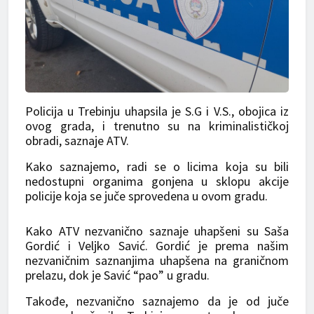
Policija u Trebinju uhapsila je S.G i V.S., obojica iz
ovog grada, i trenutno su na kriminalističkoj
obradi, saznaje ATV.
Kako saznajemo, radi se o licima koja su bili
nedostupni organima gonjena u sklopu akcije
policije koja se juče sprovedena u ovom gradu.
Kako ATV nezvanično saznaje uhapšeni su Saša
Gordić i Veljko Savić. Gordić je prema našim
nezvaničnim saznanjima uhapšena na graničnom
prelazu, dok je Savić “pao” u gradu.
Takođe, nezvanično saznajemo da je od juče