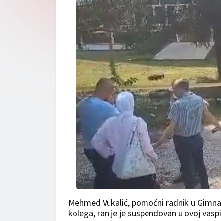
Mehmed Vukalić, pomoćni radnik u Gimnazij
kolega, ranije je suspendovan u ovoj vasp