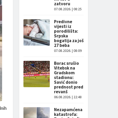
zatvoru
07.08.2026. | 08:25
Predivne
vijesti iz
porodilišta:
Srpska
bogatija za još
27 beba
07.08.2026. | 08:09
Borac srušio
Vitebsk na
Gradskom
stadionu:
Savić donio
prednost pred
revanš
06.08.2026. | 22:48
dnih
Nezapamćena
katastrofa: