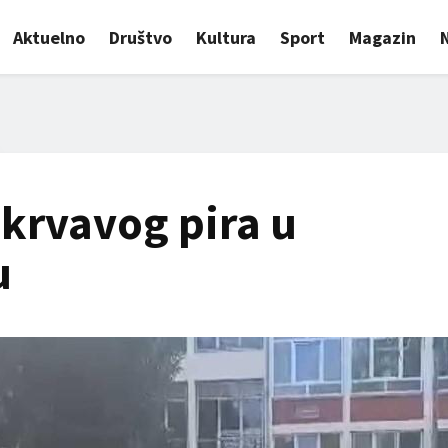
Aktuelno
Društvo
Kultura
Sport
Magazin
krvavog pira u
u