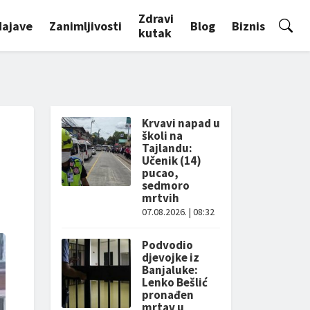
Zdravi
Najave
Zanimljivosti
Blog
Biznis
kutak
Krvavi napad u
školi na
Tajlandu:
Učenik (14)
pucao,
sedmoro
mrtvih
07.08.2026. | 08:32
Podvodio
djevojke iz
Banjaluke:
Lenko Bešlić
pronađen
mrtav u