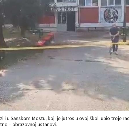
i u Sanskom Mostu, koji je jutros u ovoj školi ubio troje ra
itno – obrazovnoj ustanovi.