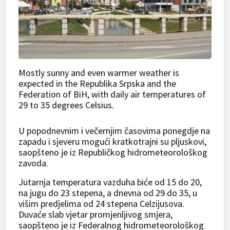
Mostly sunny and even warmer weather is
expected in the Republika Srpska and the
Federation of BiH, with daily air temperatures of
29 to 35 degrees Celsius.
U popodnevnim i večernjim časovima ponegdje na
zapadu i sjeveru mogući kratkotrajni su pljuskovi,
saopšteno je iz Republičkog hidrometeorološkog
zavoda.
Jutarnja temperatura vazduha biće od 15 do 20,
na jugu do 23 stepena, a dnevna od 29 do 35, u
višim predjelima od 24 stepena Celzijusova.
Duvaće slab vjetar promjenljivog smjera,
saopšteno je iz Federalnog hidrometeorološkog