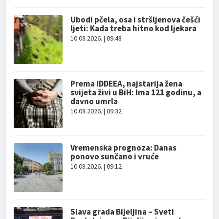
Ubodi pčela, osa i stršljenova češći
ljeti: Kada treba hitno kod ljekara
10.08.2026. | 09:48
Prema IDDEEA, najstarija žena
svijeta živi u BiH: Ima 121 godinu, a
davno umrla
10.08.2026. | 09:32
Vremenska prognoza: Danas
ponovo sunčano i vruće
10.08.2026. | 09:12
Slava grada Bijeljina – Sveti