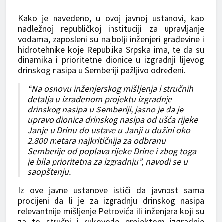
Kako je navedeno, u ovoj javnoj ustanovi, kao
nadležnoj republičkoj instituciji za upravljanje
vodama, zaposleni su najbolji inženjeri građevine i
hidrotehnike koje Republika Srpska ima, te da su
dinamika i prioritetne dionice u izgradnji lijevog
drinskog nasipa u Semberiji pažljivo određeni.
“Na osnovu inženjerskog mišljenja i stručnih
detalja u izrađenom projektu izgradnje
drinskog nasipa u Semberiji, jasno je da je
upravo dionica drinskog nasipa od ušća rijeke
Janje u Drinu do ustave u Janji u dužini oko
2.800 metara najkritičnija za odbranu
Semberije od poplava rijeke Drine i zbog toga
je bila prioritetna za izgradnju”, navodi se u
saopštenju.
Iz ove javne ustanove ističi da javnost sama
procijeni da li je za izgradnju drinskog nasipa
relevantnije mišljenje Petrovića ili inženjera koji su
za to stručni i rukovode projektom izgradnje