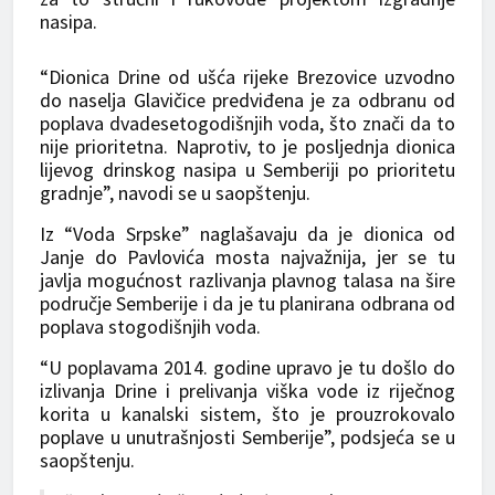
nasipa.
“Dionica Drine od ušća rijeke Brezovice uzvodno
do naselja Glavičice predviđena je za odbranu od
poplava dvadesetogodišnjih voda, što znači da to
nije prioritetna. Naprotiv, to je posljednja dionica
lijevog drinskog nasipa u Semberiji po prioritetu
gradnje”, navodi se u saopštenju.
Iz “Voda Srpske” naglašavaju da je dionica od
Janje do Pavlovića mosta najvažnija, jer se tu
javlja mogućnost razlivanja plavnog talasa na šire
područje Semberije i da je tu planirana odbrana od
poplava stogodišnjih voda.
“U poplavama 2014. godine upravo je tu došlo do
izlivanja Drine i prelivanja viška vode iz riječnog
korita u kanalski sistem, što je prouzrokovalo
poplave u unutrašnjosti Semberije”, podsjeća se u
saopštenju.