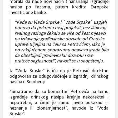
morala da nađe novi način finansiranja izgradnje
nasipa po fazama, putem kredita Evropske
investicione banke.
“Kada su Vlada Srpske i `Vode Srpske` uspjeli
ponovo da pokrenu ovaj projekat, bez ikakvog
realnog razloga čekalo se više od šest mjeseci
na izdavanje građevinske dozvole od Gradske
uprave Bijeljina na čelu sa Petrovićem, iako je
po zaključenom sporazumu obaveza grada bila
da obezbijedi građevinsku dozvolu i sve
prateće saglasnosti”, navodi se u saopštenju.
Iz “Voda Srpske” ističu da je Petrović direktno
odgovoran za odugovlačenje u izgradnji drinskog
nasipa u Semberiji.
“Smatramo da su komentari Petrovića na temu
izgradnje drinskog nasipa krajnje nekorektni i
nepotrebni, a čime je samo javno pokazao ili
neznanje ili zlonamjernost”, navode iz “Voda
Srpske”.