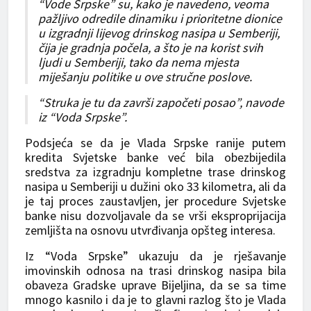
“Vode Srpske” su, kako je navedeno, veoma
pažljivo odredile dinamiku i prioritetne dionice
u izgradnji lijevog drinskog nasipa u Semberiji,
čija je gradnja počela, a što je na korist svih
ljudi u Semberiji, tako da nema mjesta
miješanju politike u ove stručne poslove.
“Struka je tu da završi započeti posao”, navode
iz “Voda Srpske”.
Podsjeća se da je Vlada Srpske ranije putem
kredita Svjetske banke već bila obezbijedila
sredstva za izgradnju kompletne trase drinskog
nasipa u Semberiji u dužini oko 33 kilometra, ali da
je taj proces zaustavljen, jer procedure Svjetske
banke nisu dozvoljavale da se vrši eksproprijacija
zemljišta na osnovu utvrđivanja opšteg interesa.
Iz “Voda Srpske” ukazuju da je rješavanje
imovinskih odnosa na trasi drinskog nasipa bila
obaveza Gradske uprave Bijeljina, da se sa time
mnogo kasnilo i da je to glavni razlog što je Vlada