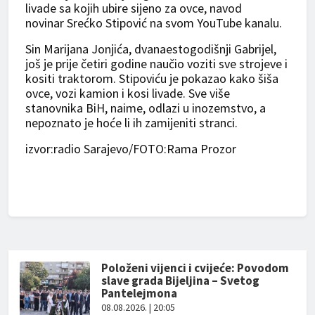
livade sa kojih ubire sijeno za ovce, navod
novinar Srećko Stipović na svom YouTube kanalu.
Sin Marijana Jonjića, dvanaestogodišnji Gabrijel,
još je prije četiri godine naučio voziti sve strojeve i
kositi traktorom. Stipoviću je pokazao kako šiša
ovce, vozi kamion i kosi livade. Sve više
stanovnika BiH, naime, odlazi u inozemstvo, a
nepoznato je hoće li ih zamijeniti stranci.
izvor:radio Sarajevo/FOTO:Rama Prozor
Položeni vijenci i cvijeće: Povodom
slave grada Bijeljina – Svetog
Pantelejmona
08.08.2026. | 20:05