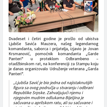
Dvadeset i četiri godine je prošlo od ubistva
Ljubiše Savića Mauzera, našeg legendarnog
komandanta, saborca i prijatelja, izjavio je Jovan
Krsmanović, pomoćnik komandanta „Garde
Panteri“ u proteklom Odbrambeno –
otadžbinskom rat, na konferenciji za štampu koju
je danas organizovalo Udruženje veterana „Garda
Panteri“.
„Ljubiša Savić je bio jedna od najistaknutijih
figura sa ovog područja u stvaranju i odbrani
Republike Srpske. Zahvaljujući njemu i
njegovim mudrim odlukama Bijeljina je
sačuvana u aprilskom ratu, ali su sačuvane i