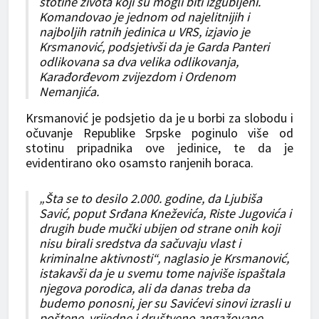
stotine života koji su mogli biti izgubljeni.
Komandovao je jednom od najelitnijih i
najboljih ratnih jedinica u VRS, izjavio je
Krsmanović, podsjetivši da je Garda Panteri
odlikovana sa dva velika odlikovanja,
Karađorđevom zvijezdom i Ordenom
Nemanjića.
Krsmanović je podsjetio da je u borbi za slobodu i
očuvanje Republike Srpske poginulo više od
stotinu pripadnika ove jedinice, te da je
evidentirano oko osamsto ranjenih boraca.
„Šta se to desilo 2.000. godine, da Ljubiša
Savić, poput Srđana Kneževića, Riste Jugovića i
drugih bude mučki ubijen od strane onih koji
nisu birali sredstva da sačuvaju vlast i
kriminalne aktivnosti“, naglasio je Krsmanović,
istakavši da je u svemu tome najviše ispaštala
njegova porodica, ali da danas treba da
budemo ponosni, jer su Savićevi sinovi izrasli u
poštene, vrijedne i društveno angažovane