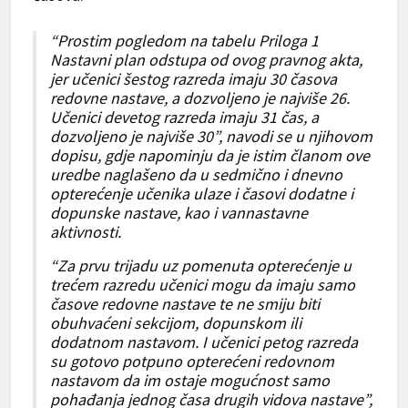
“Prostim pogledom na tabelu Priloga 1
Nastavni plan odstupa od ovog pravnog akta,
jer učenici šestog razreda imaju 30 časova
redovne nastave, a dozvoljeno je najviše 26.
Učenici devetog razreda imaju 31 čas, a
dozvoljeno je najviše 30”, navodi se u njihovom
dopisu, gdje napominju da je istim članom ove
uredbe naglašeno da u sedmično i dnevno
opterećenje učenika ulaze i časovi dodatne i
dopunske nastave, kao i vannastavne
aktivnosti.
“Za prvu trijadu uz pomenuta opterećenje u
trećem razredu učenici mogu da imaju samo
časove redovne nastave te ne smiju biti
obuhvaćeni sekcijom, dopunskom ili
dodatnom nastavom. I učenici petog razreda
su gotovo potpuno opterećeni redovnom
nastavom da im ostaje mogućnost samo
pohađanja jednog časa drugih vidova nastave”,