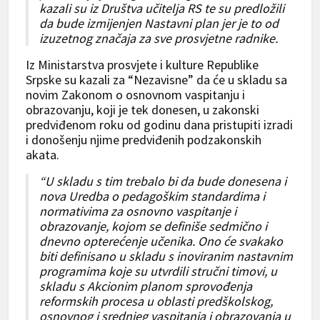
kazali su iz Društva učitelja RS te su predložili
da bude izmijenjen Nastavni plan jer je to od
izuzetnog značaja za sve prosvjetne radnike.
Iz Ministarstva prosvjete i kulture Republike
Srpske su kazali za “Nezavisne” da će u skladu sa
novim Zakonom o osnovnom vaspitanju i
obrazovanju, koji je tek donesen, u zakonski
predviđenom roku od godinu dana pristupiti izradi
i donošenju njime predviđenih podzakonskih
akata.
“U skladu s tim trebalo bi da bude donesena i
nova Uredba o pedagoškim standardima i
normativima za osnovno vaspitanje i
obrazovanje, kojom se definiše sedmično i
dnevno opterećenje učenika. Ono će svakako
biti definisano u skladu s inoviranim nastavnim
programima koje su utvrdili stručni timovi, u
skladu s Akcionim planom sprovođenja
reformskih procesa u oblasti predškolskog,
osnovnog i srednjeg vaspitanja i obrazovanja u