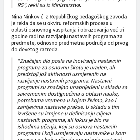
RS”, rekli su iz Ministarstva.
Nina Ninković iz Republičkog pedagoškog zavoda
je rekla da se u okviru reformskih procesa u
oblasti osnovnog vaspitanja i obrazovanja već tri
godine radi na razvijanju nastavnih programa za
predmete, odnosno predmetna područja od prvog
do devetog razreda.
“Značajan dio posla na inoviranju nastavnih
programa za osnovnu školu je urađen, ali
predstoji još aktivnosti usmjerenih na
razvijanje nastavnih programa. Nastavni
programi su značajno unaprijeđeni u skladu sa
savremenim dostignućima u oblasti nauke,
potrebama vremena u kojem živimo, kao i
zahtjevima nastavne prakse. U skladu s tim
izvršene su izmjene u definisanju ciljeva
nastavnih programa, ali fokus je bio na
ishodima učenja, koji su osnova nastavnih
programa i koji usmjeravaju nastavnike u kom
pravcu i na koji način da organizuju nastavni