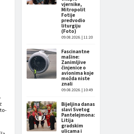
vjernike,
Mitropolit
Fotije
predvodio
liturgiju
(Foto)
09.08.2026. | 11:20
Fascinantne
mašine:
Zanimljive
činjenice o
avionima koje
možda niste
znali
09.08.2026. | 10:49
o
z
Bijeljina danas
slavi Svetog
to-
Pantelejmona:
Litija
gradskim
ulicama i
la