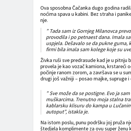
Ova sposobna Čačanka dugo godina radila j
noćima spava u kabini. Bez straha i panike
nje.
” Tada sam iz Gornjeg Milanovca prevo
provodila i po petnaest dana. Imala sam
uspjela. Dešavalo se da pukne guma, k
firmi bila imala sam kolege koje su uve
Živka ruši sve predrasude kad je u pitnju
provela je kao vozač kamiona, krstareći 
počinje ranom zorom, a završava se u sumra
drugi još važniji – posao majke, supruge 
” Sve može da se postigne. Evo ja sa
muškarcima. Trenutno moja stalna tra
kablarsku klisuru do kampa u Lučanima
autoput”, istakla je.
Na istom poslu, punu podršku joj pruža nj
štedjela komplimente za ovu super ženu k