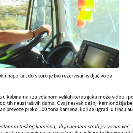
i naporan, do skoro je bio rezervisan isključivo za
 u kabinama i za volanom velikih teretnjaka može videti i p
 od tih neustrašivih dama. Ovaj nesvakidašnji kamiondžija be
dan preveze preko 100 tona kamena, koji se ugradi u trasu au
volanom teškog kamiona, ali ja nemam strah jer vozim već
 ali živ se čovjek na sve navikne. Na velikim točkovima obiš