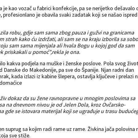
e kao vozač u fabrici konfekcije, pa se nerijetko dešavalo 
, profesionlano je obavila svaki zadatak koji se našao ispred
zila robu, gdje sam sama zbog pauza i gužvi na granicama
 strah kako ću izdržati, ali sam se na kraju izborila sa sob
oju sam sama mijenjala ali hvala Bogu u kojoj god da sam
k priskakali u pomoć”,rekla je ona.
 bilo kakva podjela na muške i ženske poslove. Pola svog živo
od Danske do Makedonije, pa sve do Španije. Njan radni dan
k, kada izlazi iz kabine šlepera, ostavlja ključeve i prelazi 
i domaćice
m živ dokaz da su žene ravnopravne u mnogim poslovima sa
sa na dnevnom nivou je od Jelen Dola, kroz Ovčarsko-
 gde se istovara materijal koji se ugrađuje u trasu buduće
en suprug sa kojim radi rame uz rame. Živkina jača polovina n
oja sve stiže.