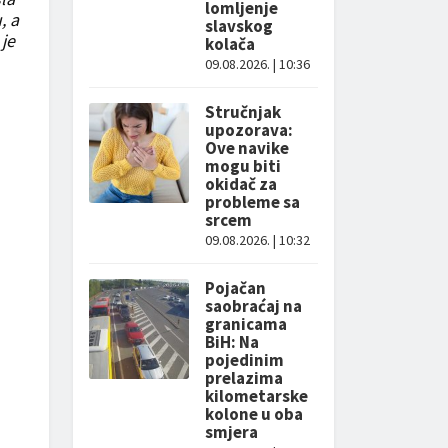
lomljenje
, a
slavskog
 je
kolača
09.08.2026. | 10:36
Stručnjak
upozorava:
Ove navike
mogu biti
okidač za
probleme sa
srcem
09.08.2026. | 10:32
Pojačan
saobraćaj na
granicama
BiH: Na
pojedinim
prelazima
kilometarske
kolone u oba
smjera