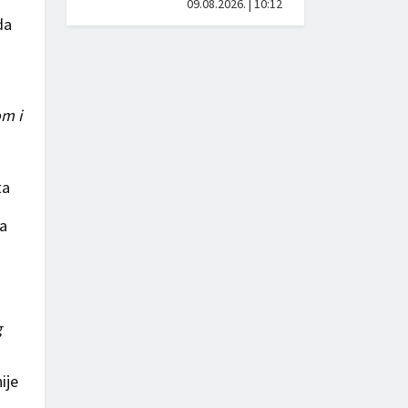
09.08.2026. | 10:12
da
om i
ta
na
g
ije