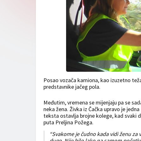
Posao vozača kamiona, kao izuzetno težak 
predstavnike jačeg pola.
Međutim, vremena se mijenjaju pa se sada
neka žena. Živka iz Čačka upravo je jedna
teksta ostavlja brojne kolege, kad svaki 
puta Preljina Požega.
“Svakome je čudno kada vidi ženu za 
dugo. Nije bilo lako na samom početku,