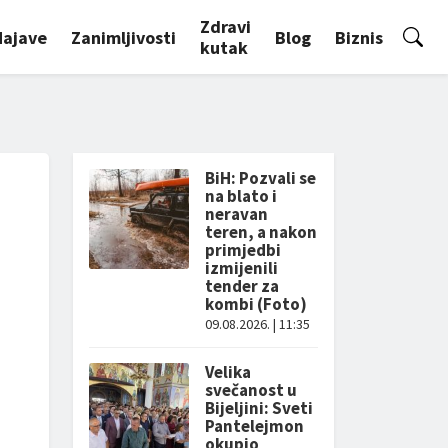
Zdravi
Najave
Zanimljivosti
Blog
Biznis
kutak
BiH: Pozvali se
na blato i
neravan
teren, a nakon
primjedbi
izmijenili
tender za
kombi (Foto)
09.08.2026. | 11:35
Velika
svečanost u
Bijeljini: Sveti
Pantelejmon
okupio