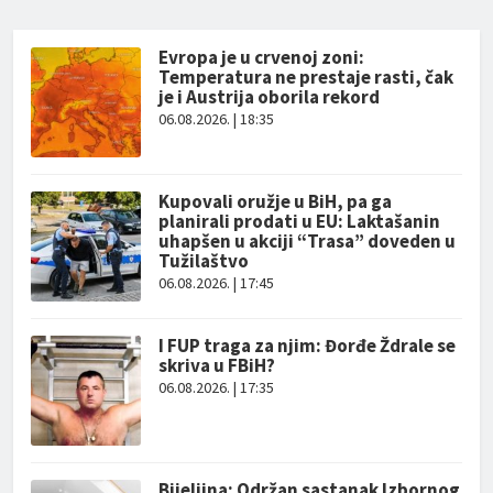
Evropa je u crvenoj zoni:
Temperatura ne prestaje rasti, čak
je i Austrija oborila rekord
06.08.2026. | 18:35
Kupovali oružje u BiH, pa ga
planirali prodati u EU: Laktašanin
uhapšen u akciji “Trasa” doveden u
Tužilaštvo
06.08.2026. | 17:45
I FUP traga za njim: Đorđe Ždrale se
skriva u FBiH?
06.08.2026. | 17:35
Bijeljina: Održan sastanak Izbornog