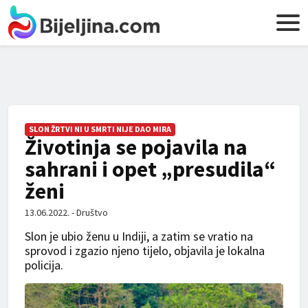
SLON ŽRTVI NI U SMRTI NIJE DAO MIRA
Životinja se pojavila na
sahrani i opet „presudila“
ženi
13.06.2022. - Društvo
Slon je ubio ženu u Indiji, a zatim se vratio na
sprovod i zgazio njeno tijelo, objavila je lokalna
policija.