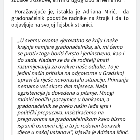
Poražavajuće je, istakla je Adriana Mirić, da
gradonačelnik podstiče radnike na štrajk i da to
objavljuje na svojoj fejsbuk stranici.
„U svemu ovome vjerovatno se kriju i neke
krajnje namjere gradonačelnika, ali, mi ćemo
se protiv toga boriti čvrsto i jedinstveno, kao i
do sada. Nadam se da će roditelji imati
razumijevanja za ovakve naše odluke. To je
jedini način pritiska na odgovorne u Gradskoj
upravi da riješe novonastalu situaciju. Primanja
nemamo već skoro dva mjeseca. Naša
egzistencija je dovedena u pitanje. Mnogi
radnici podižu pozajmice u bankama, a
gradonačelnik se preko naših leđa igra i
politički prepucava. Insistiraćemo na
pregovorima sa gradonačelnikom kako bismo
ispunili osnovni cilj, a to je redovan boravak
djece u našoj ustanovi“, izjavila je Adriana Mirić.