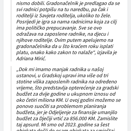
nismo dobili. Gradonačelnik je predlagao da se
svi radnici potpišu na tu naredbu, pa čak i
roditelji iz Savjeta roditelja, ukoliko to žele.
Posrijedi je igra sa nama radnicima koja za cilj
ima političko prepucavanje. Sve se ovo
odražava na zaposlene radnike, na djecu i
njihove roditelje. Ovim putem apelujemo na
gradonačelnika da u što kraćem roku isplati
platu, onako kako zakon to nalaže“, izjavila je
Adriana Mirić.
„Dok mi imamo manjak radnika u našoj
ustanovi, u Gradskoj upravi ima više od tri
stotine viška zaposlenih radnika na određeno
vrijeme, što predstavlja opterećenje za gradski
budžet za dvije godine u ukupnom iznosu od
oko četiri miliona KM. U ovoj godini možemo se
ponovo suočiti sa problemom planiranja
budžeta, jer je Odjeljenje za finansije umanjilo
budžet za Dječiji vrtić za 856.000 KM. Zamislite
taj apsurd. Mi smo od 2023. godine sa šest
objekata došli do osam objekata za smještaj