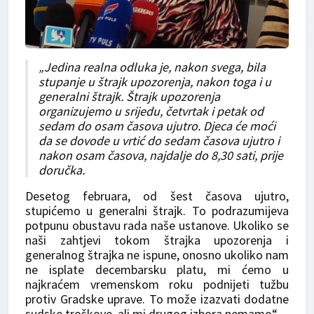
„Jedina realna odluka je, nakon svega, bila
stupanje u štrajk upozorenja, nakon toga i u
generalni štrajk. Štrajk upozorenja
organizujemo u srijedu, četvrtak i petak od
sedam do osam časova ujutro. Djeca će moći
da se dovode u vrtić do sedam časova ujutro i
nakon osam časova, najdalje do 8,30 sati, prije
doručka.
Desetog februara, od šest časova ujutro,
stupićemo u generalni štrajk. To podrazumijeva
potpunu obustavu rada naše ustanove. Ukoliko se
naši zahtjevi tokom štrajka upozorenja i
generalnog štrajka ne ispune, onosno ukoliko nam
ne isplate decembarsku platu, mi ćemo u
najkraćem vremenskom roku podnijeti tužbu
protiv Gradske uprave. To može izazvati dodatne
sudske troškove, ali mi drugog izbora nemamo“.