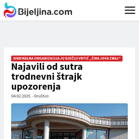
SINDIKALNA ORGANIZACIJA JU DJEČIJI VRTIĆ „ČIKA JOVA ZMAJ“
Najavili od sutra
trodnevni štrajk
upozorenja
04.02.2025. - Društvo